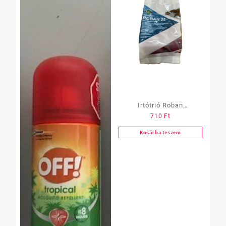
Irtótrió Roban
710
Ft
rágcsálóirtó pép 150gr
Kosárba teszem