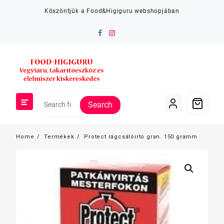
Skip
Köszöntjük a Food&Higiguru webshopjában
to
content
Search
Home
Termékek
Protect rágcsálóirtó gran. 150 gramm