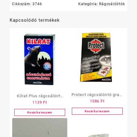
Cikkszám:
3746
Kategória:
Rágcsálóírtók
Kapcsolódó termékek
Protect rágcsálóirtó gran.
Kilrat Plus rágcsálóirtó
1086
Ft
140 gramm(7×20gramm)
1139
Ft
(2×75 gr.)
Kosárba teszem
Kosárba teszem