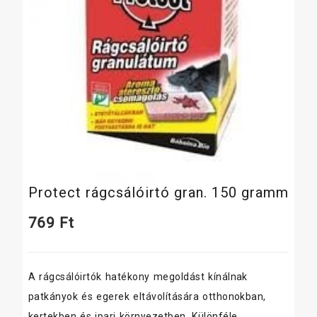
Protect rágcsálóirtó gran. 150 gramm
769
Ft
A rágcsálóirtók hatékony megoldást kínálnak
patkányok és egerek eltávolítására otthonokban,
kertekben és ipari környezetben. Különféle