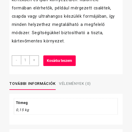
formában elérhetők, például mérgezett csalétek,
csapda vagy ultrahangos készülék formájában, így
minden helyzethez megtalálható a megfelelő
módszer. Segítségükkel biztosítható a tiszta,
kártevőmentes környezet.
Protect
-
+
Kosárba teszem
rágcsálóirtó
gran.
150
gramm
TOVÁBBI INFORMÁCIÓK
VÉLEMÉNYEK (0)
mennyiség
Tömeg
0,15 kg