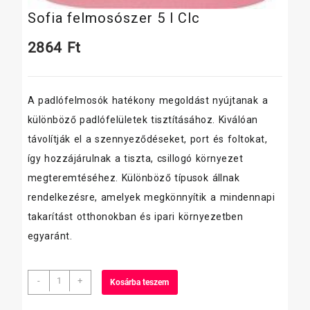
Sofia felmosószer 5 l Clc
2864
Ft
A padlófelmosók hatékony megoldást nyújtanak a
különböző padlófelületek tisztításához. Kiválóan
távolítják el a szennyeződéseket, port és foltokat,
így hozzájárulnak a tiszta, csillogó környezet
megteremtéséhez. Különböző típusok állnak
rendelkezésre, amelyek megkönnyítik a mindennapi
takarítást otthonokban és ipari környezetben
egyaránt.
Sofia
-
+
Kosárba teszem
felmosószer
5