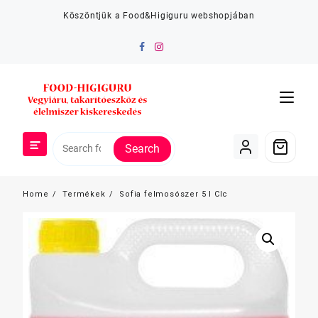
Skip
Köszöntjük a Food&Higiguru webshopjában
to
content
Search
Home
Termékek
Sofia felmosószer 5 l Clc