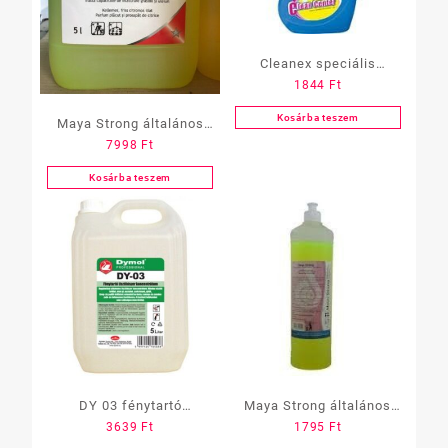
Cleanex speciális
1844
Ft
felmosószer 1 L-es
Kosárba teszem
Maya Strong általános
7998
Ft
tisztítószer
koncentrátum 5 l
Kosárba teszem
DY 03 fénytartó
Maya Strong általános
3639
Ft
1795
Ft
tisztítószer, 5 L
tisztítószer