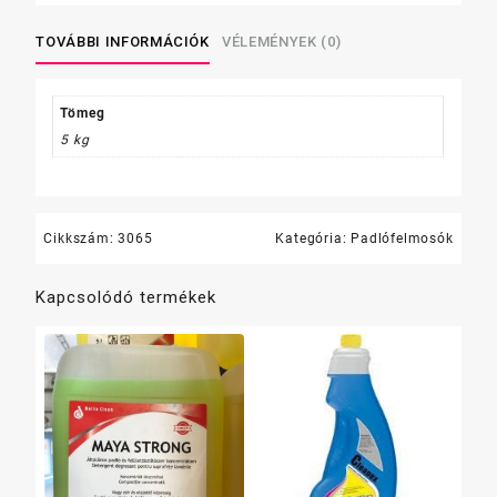
l
Clc
TOVÁBBI INFORMÁCIÓK
VÉLEMÉNYEK (0)
mennyiség
Tömeg
5 kg
Cikkszám:
3065
Kategória:
Padlófelmosók
Kapcsolódó termékek