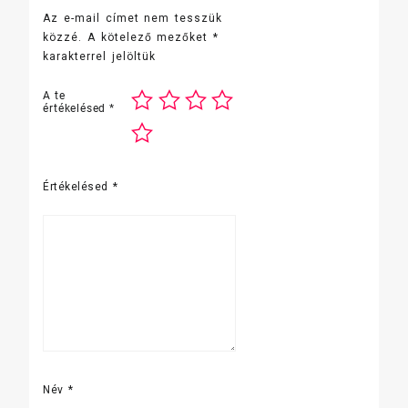
Az e-mail címet nem tesszük
közzé.
A kötelező mezőket
*
karakterrel jelöltük
A te
értékelésed
*
Értékelésed
*
Név
*