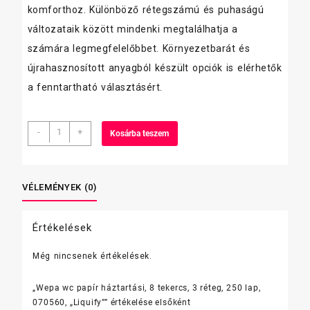
komforthoz. Különböző rétegszámú és puhaságú
változataik között mindenki megtalálhatja a
számára legmegfelelőbbet. Környezetbarát és
újrahasznosított anyagból készült opciók is elérhetők
a fenntartható választásért.
Wepa
-
+
Kosárba teszem
wc
papír
háztartási,
8
VÉLEMÉNYEK (0)
tekercs,
3
Értékelések
réteg,
250
Még nincsenek értékelések.
lap,
070560,
"Liquify"
„Wepa wc papír háztartási, 8 tekercs, 3 réteg, 250 lap,
mennyiség
070560, „Liquify”” értékelése elsőként