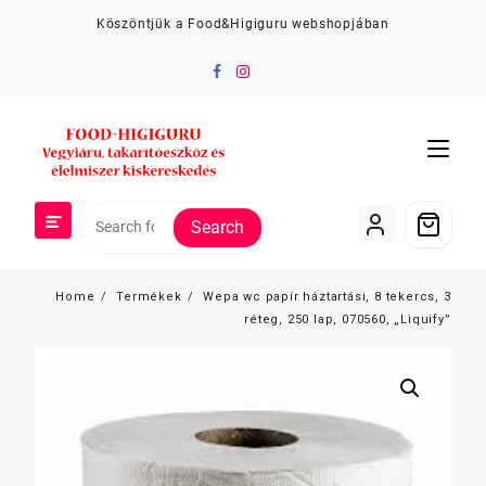
Skip
Köszöntjük a Food&Higiguru webshopjában
to
content
Search
Home
Termékek
Wepa wc papír háztartási, 8 tekercs, 3
réteg, 250 lap, 070560, „Liquify”