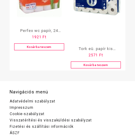
Perfex wc papír, 24
1921
Ft
tekercs, 3 réteg, 90 lap
6cs/zsug
Kosárba teszem
Tork eü. papír kis
2571
Ft
tekercses, 10
tekercs/csomag (T4)
Kosárba teszem
110792
Navigációs menü
Adatvédelmi szabályzat
Impresszum
Cookie-szabályzat
Visszatérítési és visszaküldési szabályzat
Fizetési és szállítási információk
ÁSZF