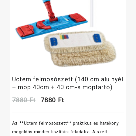
Uctem felmosószett (140 cm alu nyél
+ mop 40cm + 40 cm-s moptartó)
Original
Current
7880
Ft
7880
Ft
price
price
Az **Uctem felmosószett** praktikus és hatékony
was:
is:
megoldás minden tisztítási feladatra. A szett