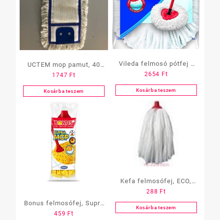
Vileda felmosó pótfej /
UCTEM mop pamut, 40
2654
Ft
1747
Ft
Easy Wring turbo-hoz
cm, zsebes-szalagfüles
Kosárba teszem
Kosárba teszem
Kefa felmosófej, ECO,
288
Ft
viszkóz, 120 gramm
Bonus felmosófej, Supra
Kosárba teszem
459
Ft
Mop