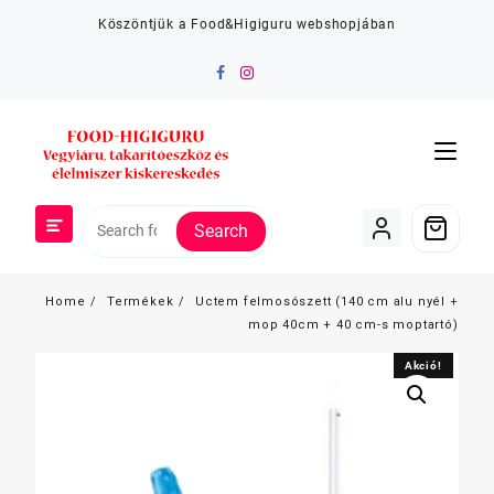
Skip
Köszöntjük a Food&Higiguru webshopjában
to
content
Search
Home
Termékek
Uctem felmosószett (140 cm alu nyél +
mop 40cm + 40 cm-s moptartó)
Akció!
Akció!