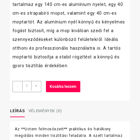
7880 Ft.
7880 Ft.
tartalmaz egy 140 cm-es alumínium nyelet, egy 40
cm-es strapabíró mopot, valamint egy 40 cm-es
moptartót. Az alumínium nyél könnyű és kényelmes
fogást biztosít, míg a mop kiválóan szedi fel a
szennyeződéseket különböző felületekről. Ideális
otthoni és professzionális használatra is. A tartós
moptartó biztosítja a stabil rögzítést a könnyű és
gyors tisztítás érdekében.
Uctem
-
+
Kosárba teszem
felmosószett
(140
cm
alu
LEÍRÁS
VÉLEMÉNYEK (0)
nyél
+
Az **Uctem felmosószett** praktikus és hatékony
mop
megoldás minden tisztítási feladatra. A szett tartalmaz
40cm