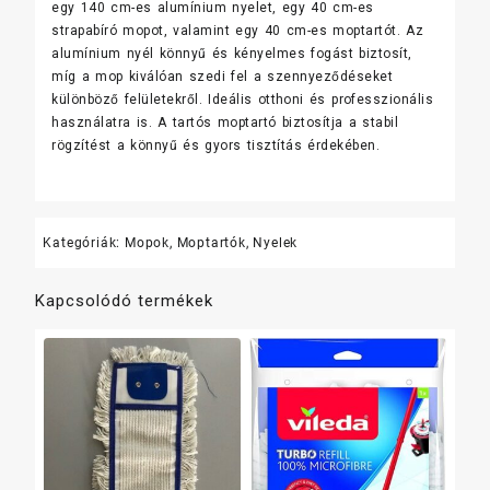
egy 140 cm-es alumínium nyelet, egy 40 cm-es
+
strapabíró mopot, valamint egy 40 cm-es moptartót. Az
40
alumínium nyél könnyű és kényelmes fogást biztosít,
cm-
míg a mop kiválóan szedi fel a szennyeződéseket
s
különböző felületekről. Ideális otthoni és professzionális
moptartó)
használatra is. A tartós moptartó biztosítja a stabil
mennyiség
rögzítést a könnyű és gyors tisztítás érdekében.
Kategóriák:
Mopok
,
Moptartók
,
Nyelek
Kapcsolódó termékek