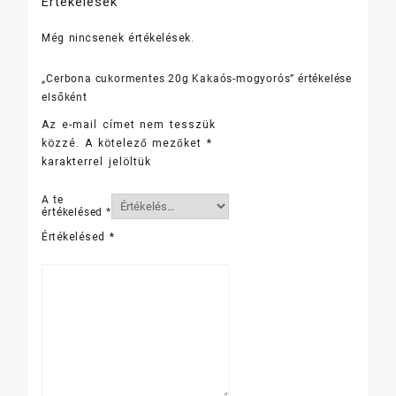
Értékelések
Még nincsenek értékelések.
„Cerbona cukormentes 20g Kakaós-mogyorós” értékelése
elsőként
Az e-mail címet nem tesszük
közzé.
A kötelező mezőket
*
karakterrel jelöltük
A te
értékelésed
*
Értékelésed
*