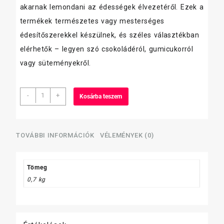
akarnak lemondani az édességek élvezetéről. Ezek a
termékek természetes vagy mesterséges
édesítőszerekkel készülnek, és széles választékban
elérhetők – legyen szó csokoládéról, gumicukorról
vagy süteményekről.
Cerbona
-
+
Kosárba teszem
cukormentes
20g
Kakaós-
mogyorós
TOVÁBBI INFORMÁCIÓK
VÉLEMÉNYEK (0)
mennyiség
Tömeg
0,7 kg