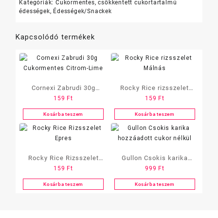
Kategóriák:
Cukormentes, csökkentett cukortartalmú
édességek
,
Édességek/Snackek
Kapcsolódó termékek
Cornexi Zabrudi 30g
Rocky Rice rizsszelet
159
Ft
159
Ft
Cukormentes Citrom-
Málnás
Lime
Kosárba teszem
Kosárba teszem
Rocky Rice Rizsszelet
Gullon Csokis karika
159
Ft
999
Ft
Epres
hozzáadott cukor nélkül
Kosárba teszem
Kosárba teszem