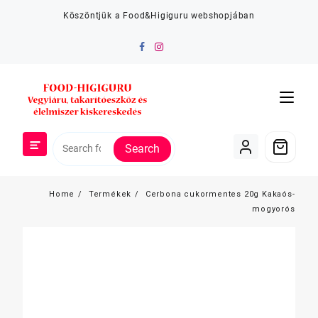
Skip
Köszöntjük a Food&Higiguru webshopjában
to
content
Search
Home
Termékek
Cerbona cukormentes 20g Kakaós-
mogyorós