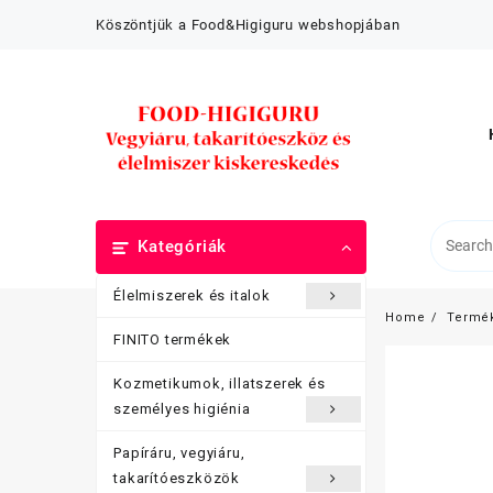
Skip
Köszöntjük a Food&Higiguru webshopjában
to
content
Kategóriák
Élelmiszerek és italok
Home
Termé
FINITO termékek
Kozmetikumok, illatszerek és
személyes higiénia
Papíráru, vegyiáru,
takarítóeszközök