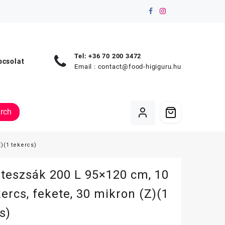
Tel: +36 70 200 3472
pcsolat
Email :
contact@food-higiguru.hu
rch
)(1 tekercs)
teszsák 200 L 95×120 cm, 10
ercs, fekete, 30 mikron (Z)(1
s)