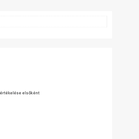
n
cs)
iség
 értékelése elsőként