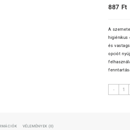
887
Ft
A szemetes
higiénikus
és vastags
opciót nyú
felhasznál
fenntartás
szeme
-
200
L
95x12
cm,
10
db/te
ORMÁCIÓK
VÉLEMÉNYEK (0)
fekete