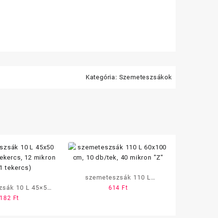
Kategória:
Szemeteszsákok
szemeteszsák 110 L
 L 45×50
614
Ft
60×100 cm, 10 db/tek, 40
182
Ft
db/tekercs, 12
mikron „Z”
(Z)(1 tekercs)