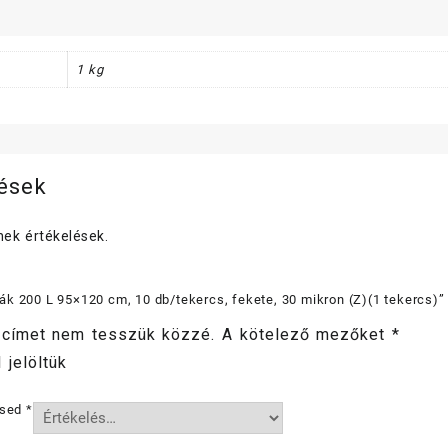
30
mikro
(Z)
1 kg
(1
teker
menny
lések
ek értékelések.
k 200 L 95×120 cm, 10 db/tekercs, fekete, 30 mikron (Z)(1 tekercs)”
 címet nem tesszük közzé.
A kötelező mezőket
*
 jelöltük
ésed
*