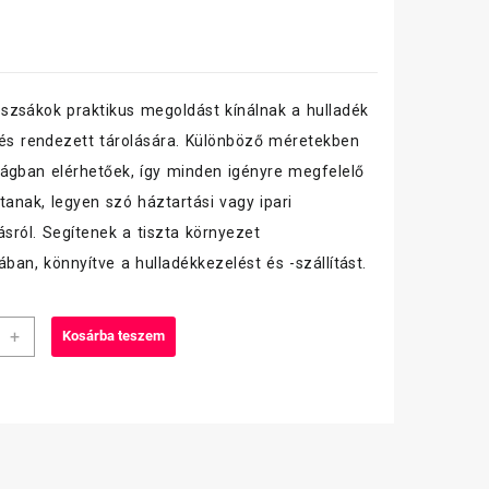
zsákok praktikus megoldást kínálnak a hulladék
 és rendezett tárolására. Különböző méretekben
ágban elérhetőek, így minden igényre megfelelő
jtanak, legyen szó háztartási vagy ipari
ásról. Segítenek a tiszta környezet
ában, könnyítve a hulladékkezelést és -szállítást.
teszsák
+
Kosárba teszem
0
kercs,
,