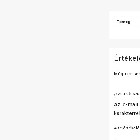
Tömeg
Értéke
Még nincsen
„szemeteszsá
Az e-mail
karakterrel
A te értékel