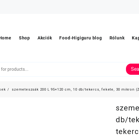
Home
Shop
Akciók
Food-Higiguru blog
Rólunk
Ka
Sea
kek
szemeteszsák 200 L 95×120 cm, 10 db/tekercs, fekete, 30 mikron (Z
szeme
db/tek
tekerc