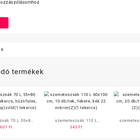
hozzászólásomhoz.
18
ódó termékek
 L 55×80
szemeteszsák 110 L
szemeteszsák 10
607
Ft
343
Ft
 db/tekercs,
60×100 cm, 10 db/tek,
cm, 20 
zófüles,
fekete, kék 22 mikron(Z)(1
mikron 