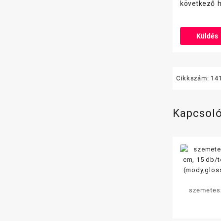
következő 
Cikkszám:
14
Kapcsol
szemeteszsák 70
cm, 15
hú