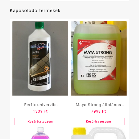
Kapcsolódó termékek
Ferfix univerzlis
Maya Strong általános
1339
Ft
7998
Ft
önfényező 500 ml
tisztítószer
koncentrátum 5 l
Kosárba teszem
Kosárba teszem