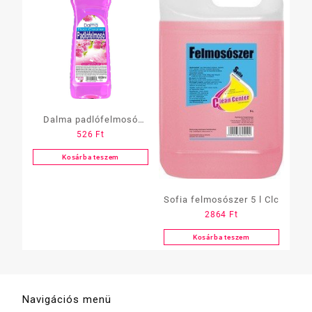
Dalma padlófelmosó
526
Ft
többféle 1 L
Kosárba teszem
Sofia felmosószer 5 l Clc
2864
Ft
Kosárba teszem
Navigációs menü