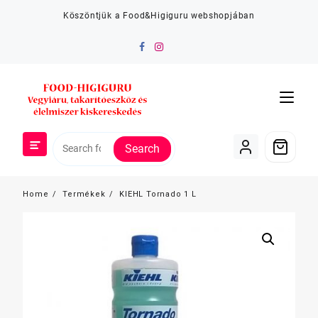
Skip
Köszöntjük a Food&Higiguru webshopjában
to
content
Search
Home
Termékek
KIEHL Tornado 1 L