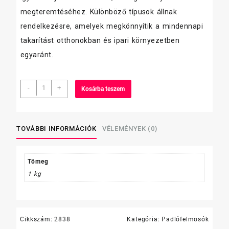
megteremtéséhez. Különböző típusok állnak
rendelkezésre, amelyek megkönnyítik a mindennapi
takarítást otthonokban és ipari környezetben
egyaránt.
KIEHL
-
+
Kosárba teszem
Tornado
1
L
mennyiség
TOVÁBBI INFORMÁCIÓK
VÉLEMÉNYEK (0)
Tömeg
1 kg
Cikkszám:
2838
Kategória:
Padlófelmosók