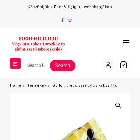
Skip
Köszöntjük a Food&Higiguru webshopjában
to
content
Search
Home
Termékek
Gullon oreos szendvics keksz 44g