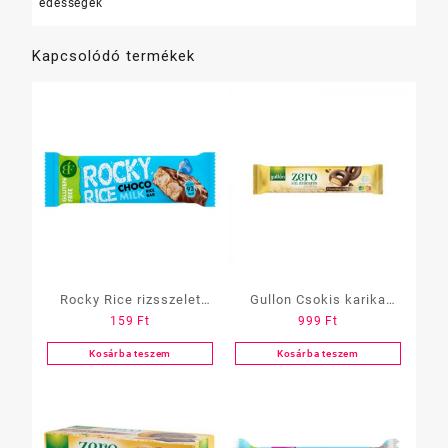
édességek
Kapcsolódó termékek
Rocky Rice rizsszelet
Gullon Csokis karika
159
Ft
999
Ft
Tejcsokis
hozzáadott cukor nélkül
Kosárba teszem
Kosárba teszem