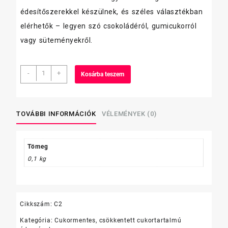
édesítőszerekkel készülnek, és széles választékban
elérhetők – legyen szó csokoládéról, gumicukorról
vagy süteményekről.
Gullon
-
+
Kosárba teszem
oreos
szendvics
keksz
44g
TOVÁBBI INFORMÁCIÓK
VÉLEMÉNYEK (0)
mennyiség
Tömeg
0,1 kg
Cikkszám:
C2
Kategória:
Cukormentes, csökkentett cukortartalmú