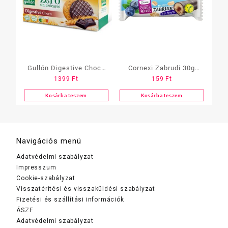
Gullón Digestive Choco
Cornexi Zabrudi 30g
1399
Ft
159
Ft
keksz
Cukormentes Áfonyás
Kosárba teszem
Kosárba teszem
Navigációs menü
Adatvédelmi szabályzat
Impresszum
Cookie-szabályzat
Visszatérítési és visszaküldési szabályzat
Fizetési és szállítási információk
ÁSZF
Adatvédelmi szabályzat