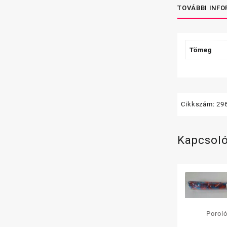
TOVÁBBI INF
Tömeg
Cikkszám:
29
Kapcsol
Poroló
menetes 