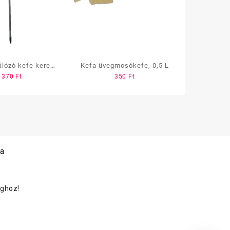
lózó kefe kerek,
Kefa üvegmosókefe, 0,5 L
1370
Ft
350
Ft
kópos nyéllel
 a
oghoz!