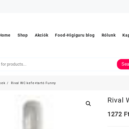
Home
Shop
Akciók
Food-Higiguru blog
Rólunk
Ka
Sea
kek
Rival WC kefe+tartó Funny
Rival 
1272
F