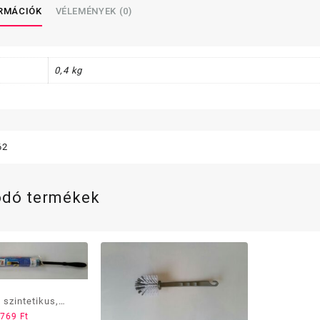
ORMÁCIÓK
VÉLEMÉNYEK (0)
0,4 kg
62
ódó termékek
 szintetikus,
769
Ft
nyélhez /Kefa/