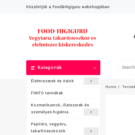
Skip
Köszöntjük a Food&Higiguru webshopjában
to
content
Kategóriák
Élelmiszerek és italok
Home
Termé
FINITO termékek
Kozmetikumok, illatszerek és
személyes higiénia
Papíráru, vegyiáru,
takarítóeszközök