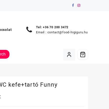
Tel: +36 70 200 3472
pcsolat
Email :
contact@food-higiguru.hu
rch
WC kefe+tartó Funny
t