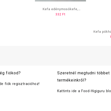
Kefa edénymosókefe,
332
Ft
STILO,Best
Kefa pókhá
telesz
ég fiókod?
Szeretnél megtudni többet
termékeinkről?
ide fiók regisztracióhoz!
Kattints ide a Food-Higiguru bl