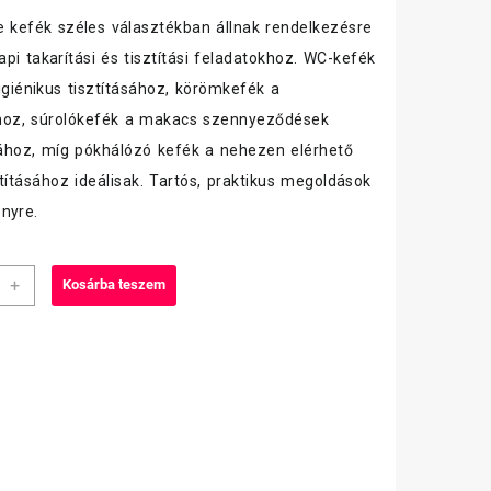
e kefék széles választékban állnak rendelkezésre
pi takarítási és tisztítási feladatokhoz. WC-kefék
higiénikus tisztításához, körömkefék a
hoz, súrolókefék a makacs szennyeződések
sához, míg pókhálózó kefék a nehezen elérhető
ztításához ideálisak. Tartós, praktikus megoldások
nyre.
+
Kosárba teszem
tartó
iség