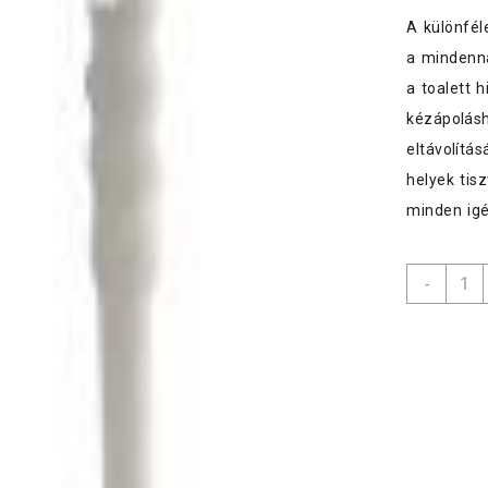
A különfél
a mindenna
a toalett 
kézápolás
eltávolítá
helyek tis
minden igé
Rival
-
WC
kefe+
Funny
menny