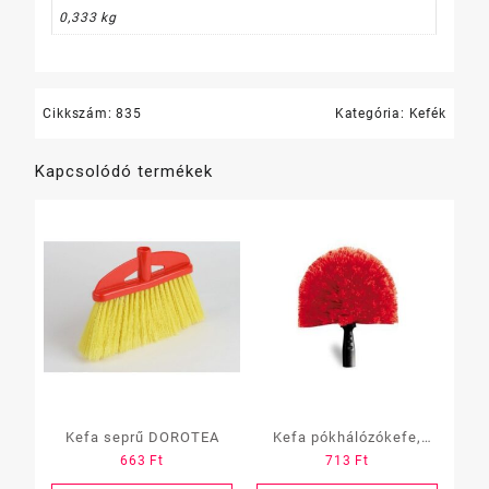
0,333 kg
Cikkszám:
835
Kategória:
Kefék
Kapcsolódó termékek
Kefa seprű DOROTEA
Kefa pókhálózókefe,
663
Ft
713
Ft
kerek