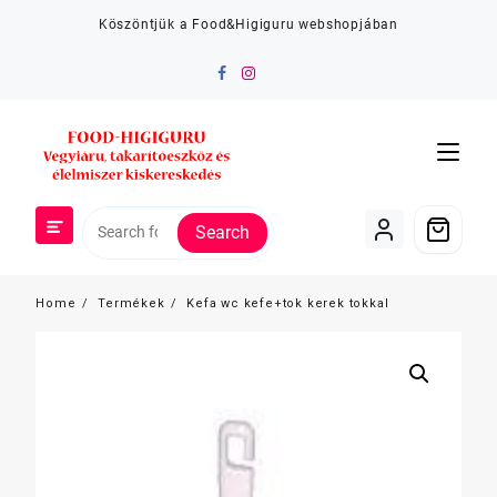
Skip
Köszöntjük a Food&Higiguru webshopjában
to
content
Search
Home
Termékek
Kefa wc kefe+tok kerek tokkal