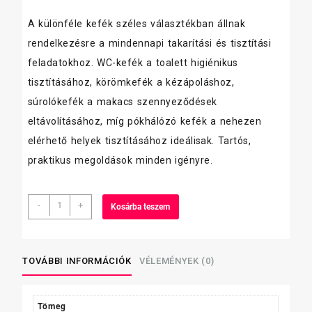
A különféle kefék széles választékban állnak
rendelkezésre a mindennapi takarítási és tisztítási
feladatokhoz. WC-kefék a toalett higiénikus
tisztításához, körömkefék a kézápoláshoz,
súrolókefék a makacs szennyeződések
eltávolításához, míg pókhálózó kefék a nehezen
elérhető helyek tisztításához ideálisak. Tartós,
praktikus megoldások minden igényre.
Kefa
-
+
Kosárba teszem
wc
kefe+tok
kerek
tokkal
TOVÁBBI INFORMÁCIÓK
VÉLEMÉNYEK (0)
mennyiség
Tömeg