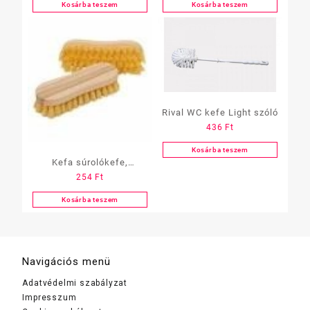
Kosárba teszem
Kosárba teszem
Rival WC kefe Light szóló
436
Ft
Kosárba teszem
Kefa súrolókefe,
254
Ft
PISKÓTA
Kosárba teszem
Navigációs menü
Adatvédelmi szabályzat
Impresszum