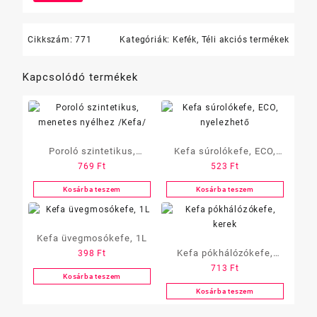
Cikkszám:
771
Kategóriák:
Kefék
,
Téli akciós termékek
Kapcsolódó termékek
Poroló szintetikus,
Kefa súrolókefe, ECO,
769
Ft
523
Ft
menetes nyélhez /Kefa/
nyelezhető
Kosárba teszem
Kosárba teszem
Kefa üvegmosókefe, 1L
Kefa pókhálózókefe,
398
Ft
713
Ft
kerek
Kosárba teszem
Kosárba teszem