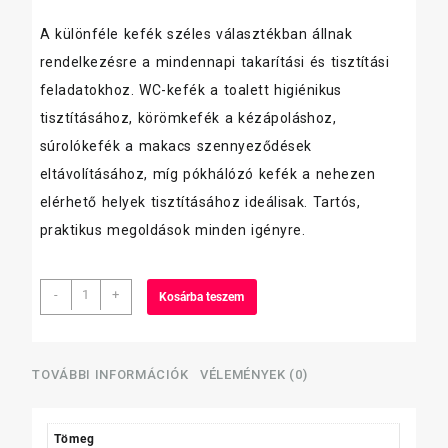
A különféle kefék széles választékban állnak
rendelkezésre a mindennapi takarítási és tisztítási
feladatokhoz. WC-kefék a toalett higiénikus
tisztításához, körömkefék a kézápoláshoz,
súrolókefék a makacs szennyeződések
eltávolításához, míg pókhálózó kefék a nehezen
elérhető helyek tisztításához ideálisak. Tartós,
praktikus megoldások minden igényre.
Kefa
-
+
Kosárba teszem
autómosókefe,
fa
nyél
mennyiség
TOVÁBBI INFORMÁCIÓK
VÉLEMÉNYEK (0)
Tömeg