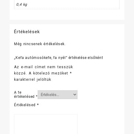
0,4 kg
Értékelések
Még nincsenek értékelések.
„Kefa autómosókefe, fa nyél” értékelése elsőként
Az e-mail címet nem tesszük
közzé.
A kötelező mezőket
*
karakterrel jelöltük
A te
értékelésed
*
Értékelésed
*