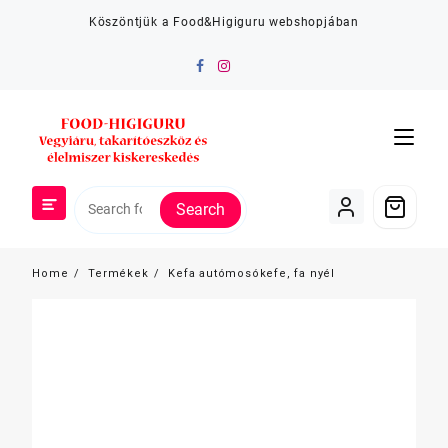
Skip
Köszöntjük a Food&Higiguru webshopjában
to
content
Search
Home
Termékek
Kefa autómosókefe, fa nyél