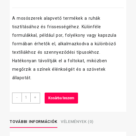
A mosószerek alapvető termékek a ruhák
tisztításához és frissességéhez. Különféle
formulákkal, például por, folyékony vagy kapszula
formában érhetők el, alkalmazkodva a különböző
textíliákhoz és szennyeződési típusokhoz.
Hatékonyan távolítják el a foltokat, miközben
megőrzik a színek élénkségét és a szövetek
állapotát.
Tomi
-
+
Kosárba teszem
gél
2,43,
2,47,2,25Liter
Amazónia
TOVÁBBI INFORMÁCIÓK
VÉLEMÉNYEK (0)
mennyiség