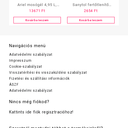
Ariel mosógél 4,95 L,
Sanytol fertőtlenítő
13671
Ft
2654
Ft
COLOR, 110 mosás
folteltávolító, FEHÉR, 450
gramm
Kosárba teszem
Kosárba teszem
Navigációs menü
Adatvédelmi szabályzat
Impresszum
Cookie-szabályzat
Visszatérítési és visszaküldési szabályzat
Fizetési és szállítási információk
ÁSZF
Adatvédelmi szabályzat
Nincs még fiókod?
Kattints ide fiók regisztracióhoz!