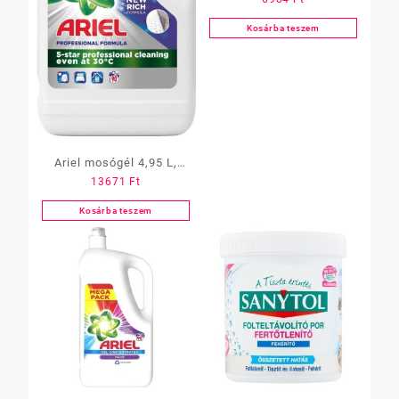
All in One, 60 db-os,
color
Kosárba teszem
Ariel mosógél 4,95 L,
13671
Ft
FEHÉR, 110 mosás
Kosárba teszem