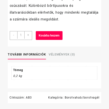
csúszását. Különböző bőrtípusokra és
illatvariációkban elérhetők, hogy mindenki megtalálja
a számára ideális megoldást.
Nivea
-
+
Kosárba teszem
borotvahab
200ml
mennyiség
TOVÁBBI INFORMÁCIÓK
VÉLEMÉNYEK (0)
Tömeg
0,2 kg
Cikkszám:
AB3
Kategória:
Borotvahab/borotvagél