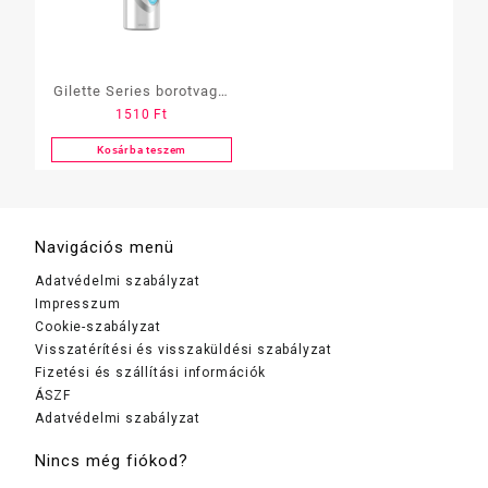
Gilette Series borotvagél
1510
Ft
200ml
Kosárba teszem
Navigációs menü
Adatvédelmi szabályzat
Impresszum
Cookie-szabályzat
Visszatérítési és visszaküldési szabályzat
Fizetési és szállítási információk
ÁSZF
Adatvédelmi szabályzat
Nincs még fiókod?