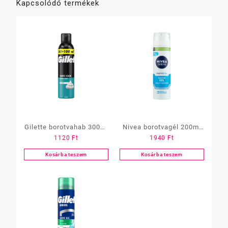
Kapcsolódó termékek
Gilette borotvahab 300ml
Nivea borotvagél 200ml
1120
Ft
1940
Ft
érzékeny bőrre
többféle
Kosárba teszem
Kosárba teszem