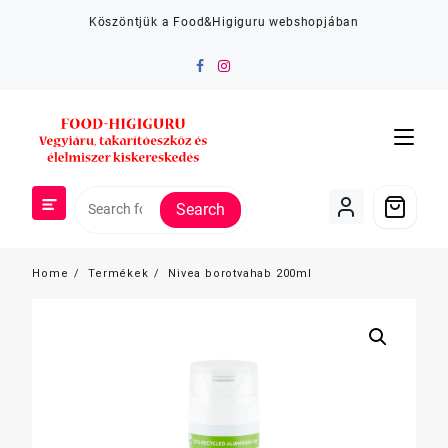
Skip
Köszöntjük a Food&Higiguru webshopjában
to
content
Search
Home
Termékek
Nivea borotvahab 200ml