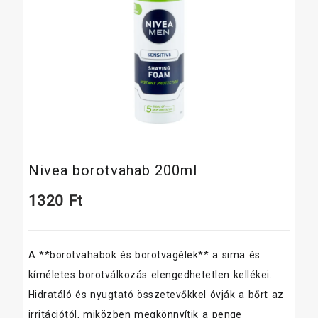
Nivea borotvahab 200ml
1320
Ft
A **borotvahabok és borotvagélek** a sima és
kíméletes borotválkozás elengedhetetlen kellékei.
Hidratáló és nyugtató összetevőkkel óvják a bőrt az
irritációtól, miközben megkönnyítik a penge