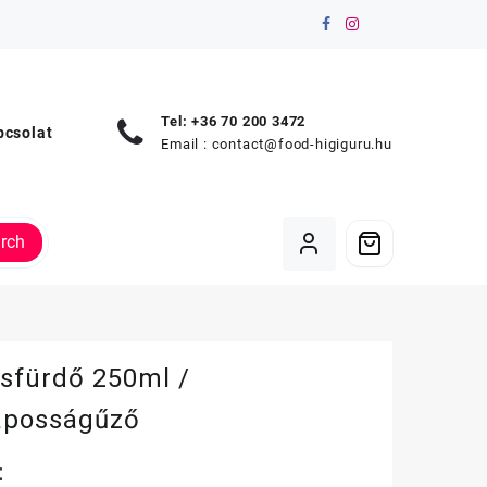
Tel: +36 70 200 3472
pcsolat
Email :
contact@food-higiguru.hu
rch
usfürdő 250ml /
posságűző
t