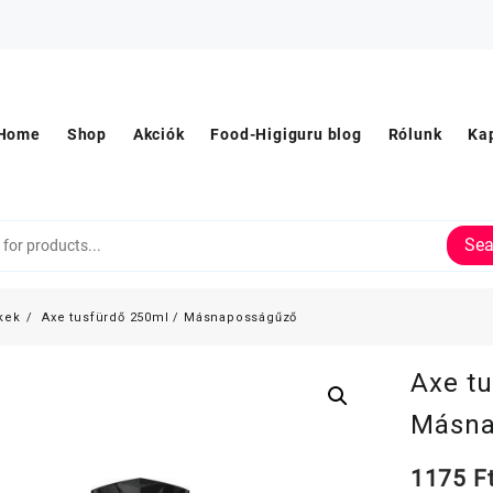
Home
Shop
Akciók
Food-Higiguru blog
Rólunk
Ka
Sea
kek
Axe tusfürdő 250ml / Másnaposságűző
Axe t
Másna
1175
F