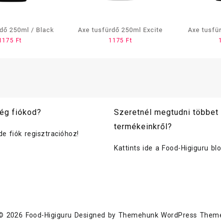
dő 250ml / Black
Axe tusfürdő 250ml Excite
Axe tusfü
1175
Ft
1175
Ft
Te
ég fiókod?
Szeretnél megtudni többet
termékeinkről?
ide fiók regisztracióhoz!
Kattints ide a Food-Higiguru bl
© 2026
Food-Higiguru
Designed by
Themehunk WordPress Them