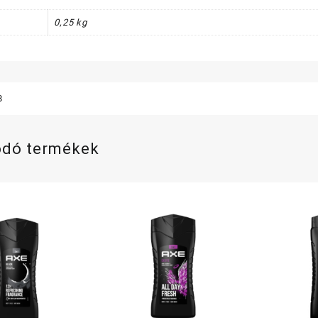
0,25 kg
8
ódó termékek