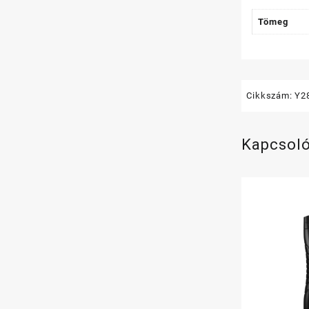
Tömeg
Cikkszám:
Y2
Kapcsol