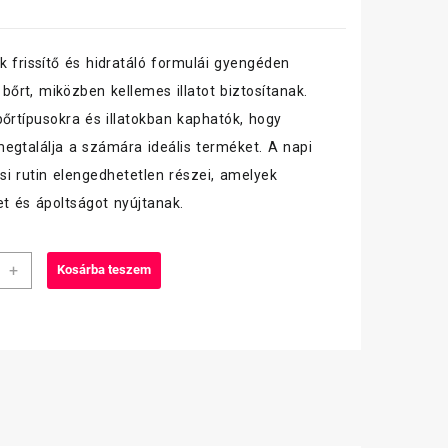
k frissítő és hidratáló formulái gyengéden
a bőrt, miközben kellemes illatot biztosítanak.
bőrtípusokra és illatokban kaphatók, hogy
egtalálja a számára ideális terméket. A napi
ási rutin elengedhetetlen részei, amelyek
et és ápoltságot nyújtanak.
+
Kosárba teszem
rdő
aposságűző
iség