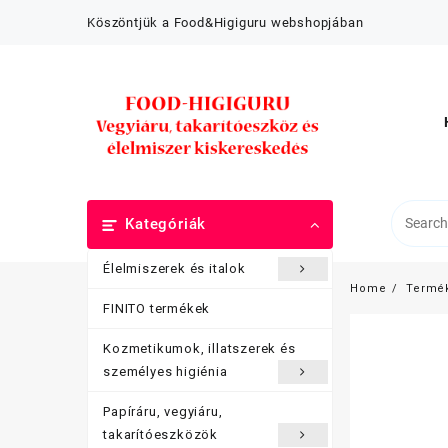
Skip
Köszöntjük a Food&Higiguru webshopjában
to
content
Kategóriák
Élelmiszerek és italok
Home
Termé
FINITO termékek
Kozmetikumok, illatszerek és
személyes higiénia
Papíráru, vegyiáru,
takarítóeszközök