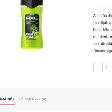
A tusfürdő
tisztítják 
Különféle 
mindenki m
tisztálkod
frissesség
Axe
-
tusfü
250ml
/
Másn
menny
ORMÁCIÓK
VÉLEMÉNYEK (0)