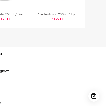
rdő 250ml / Dark
Axe tusfürdő 250ml / Epic
1175
Ft
1175
Ft
mptation
Fresh
 a
oghoz!
e