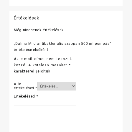
Értékelések
Még nincsenek értékelések.
„Dalma Mild antibakteriális szappan 500 ml pumpás”
értékelése elsőként
Az e-mail címet nem tesszük
közzé.
A kötelező mezőket
*
karakterrel jelöltük
A te
értékelésed
*
Értékelésed
*