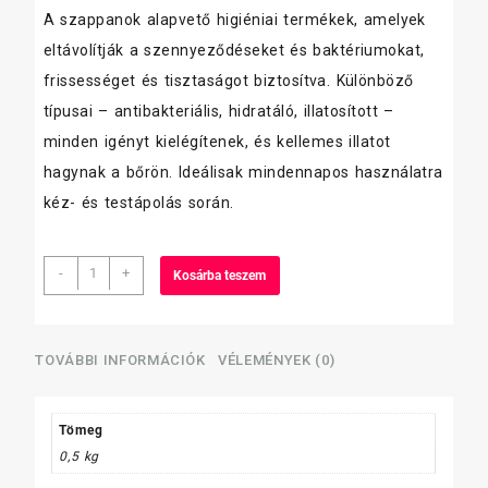
A szappanok alapvető higiéniai termékek, amelyek
eltávolítják a szennyeződéseket és baktériumokat,
frissességet és tisztaságot biztosítva. Különböző
típusai – antibakteriális, hidratáló, illatosított –
minden igényt kielégítenek, és kellemes illatot
hagynak a bőrön. Ideálisak mindennapos használatra
kéz- és testápolás során.
Dalma
-
+
Kosárba teszem
Mild
antibakteriális
szappan
500
TOVÁBBI INFORMÁCIÓK
VÉLEMÉNYEK (0)
ml
pumpás
mennyiség
Tömeg
0,5 kg