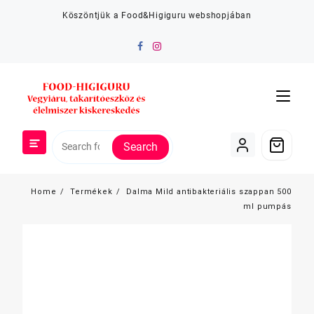
Skip
Köszöntjük a Food&Higiguru webshopjában
to
content
Search
Home
Termékek
Dalma Mild antibakteriális szappan 500
ml pumpás