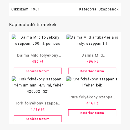
Cikkszám:
1961
Kategória:
Szappanok
Kapcsolódó termékek
Dalma Mild folyékony
Dalma Mild
486
Ft
796
Ft
szappan, 500ml, pumpás
antibakteriális foly.
szappan 1 l
Kosárba teszem
Kosárba teszem
Pure folyékony szappan
Tork folyékony szappan
416
Ft
1 l fehér, kék
1719
Ft
Prémium mini 475 ml,
Kosárba teszem
fehér 420502 „S2”
Kosárba teszem