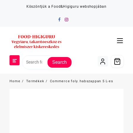
Skip
Köszöntjük a Food&Higiguru webshopjában
to
content
Search
Home
Termékek
Commerce foly. habszappan 5 L-es