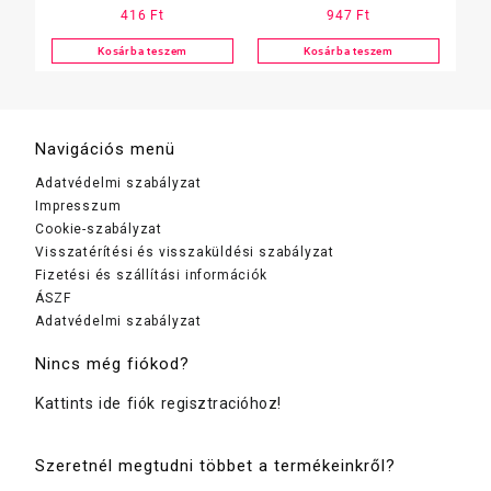
416
Ft
947
Ft
1 l fehér, kék
250 ml, pumpás
Kosárba teszem
Kosárba teszem
Navigációs menü
Adatvédelmi szabályzat
Impresszum
Cookie-szabályzat
Visszatérítési és visszaküldési szabályzat
Fizetési és szállítási információk
ÁSZF
Adatvédelmi szabályzat
Nincs még fiókod?
Kattints ide fiók regisztracióhoz!
Szeretnél megtudni többet a termékeinkről?