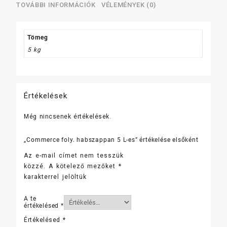
L-
TOVÁBBI INFORMÁCIÓK
VÉLEMÉNYEK (0)
es
mennyiség
Tömeg
5 kg
Értékelések
Még nincsenek értékelések.
„Commerce foly. habszappan 5 L-es” értékelése elsőként
Az e-mail címet nem tesszük
közzé.
A kötelező mezőket
*
karakterrel jelöltük
A te
értékelésed
*
Értékelésed
*