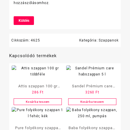
hozzászólásomhoz.
Cikkszám:
4625
Kategória:
Szappanok
Kapcsolódó termékek
Attis szappan 100 gr
Sandel Prémium care
286
Ft
3260
Ft
többféle
habszappan 5 l
Kosárba teszem
Kosárba teszem
Pure folyékony szappan
Baba folyékony szappan,