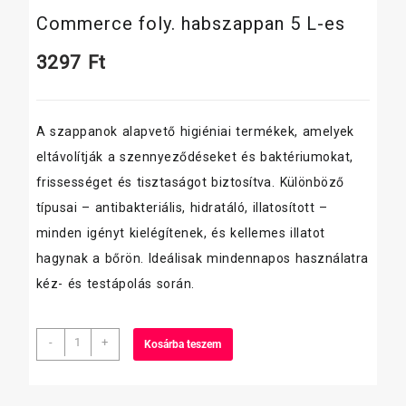
Commerce foly. habszappan 5 L-es
3297
Ft
A szappanok alapvető higiéniai termékek, amelyek
eltávolítják a szennyeződéseket és baktériumokat,
frissességet és tisztaságot biztosítva. Különböző
típusai – antibakteriális, hidratáló, illatosított –
minden igényt kielégítenek, és kellemes illatot
hagynak a bőrön. Ideálisak mindennapos használatra
kéz- és testápolás során.
Commerce
-
+
Kosárba teszem
foly.
habszappan
5