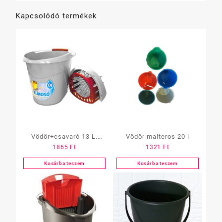
Kapcsolódó termékek
Vödör+csavaró 13 L.
Vödör malteros 20 l
1865
Ft
1321
Ft
ovális, Multi
Kosárba teszem
Kosárba teszem