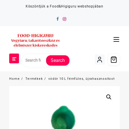
Skip
Köszöntjük a Food&Higiguru webshopjában
to
content
Search
Home
Termékek
vödör 10 L fémfüles, újrahasznosítoot