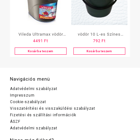
Vileda Ultramax vödör
vödör 10 L-es Színes
4491
Ft
792
Ft
csavarókosárral F25223
(CU258)
Kosárba teszem
Kosárba teszem
Navigációs menü
Adatvédelmi szabályzat
Impresszum
Cookie-szabályzat
Visszatérítési és visszaküldési szabályzat
Fizetési és szállítási információk
ÁSZF
Adatvédelmi szabályzat