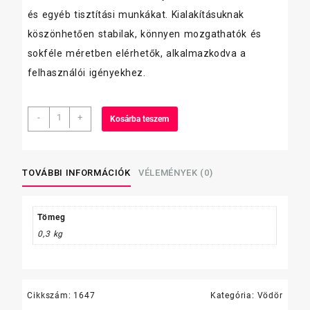
és egyéb tisztítási munkákat. Kialakításuknak
köszönhetően stabilak, könnyen mozgathatók és
sokféle méretben elérhetők, alkalmazkodva a
felhasználói igényekhez.
vödör
-
+
Kosárba teszem
10
L
fémfüles,
újrahasznosítoot
TOVÁBBI INFORMÁCIÓK
VÉLEMÉNYEK (0)
mennyiség
Tömeg
0,3 kg
Cikkszám:
1647
Kategória:
Vödör