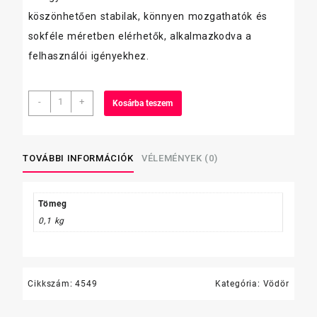
köszönhetően stabilak, könnyen mozgathatók és
sokféle méretben elérhetők, alkalmazkodva a
felhasználói igényekhez.
vödörhöz
-
+
Kosárba teszem
csavaró
,ovális
mennyiség
TOVÁBBI INFORMÁCIÓK
VÉLEMÉNYEK (0)
Tömeg
0,1 kg
Cikkszám:
4549
Kategória:
Vödör