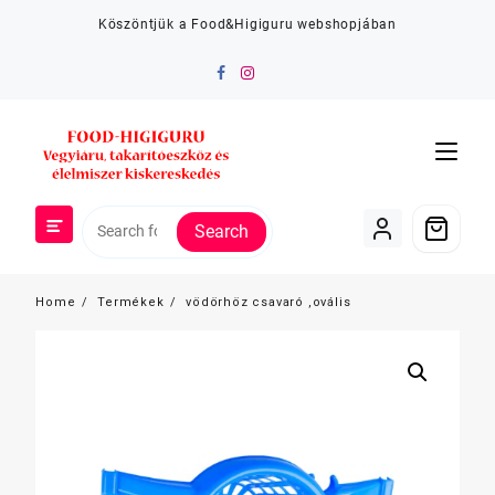
Skip
Köszöntjük a Food&Higiguru webshopjában
to
content
Search
Home
Termékek
vödörhöz csavaró ,ovális