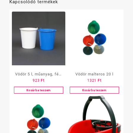
Kapcsolódó termékek
Vödör 5 l, műanyag, fém
Vödör malteros 20 l
923
Ft
1321
Ft
füles „B”
Kosárba teszem
Kosárba teszem