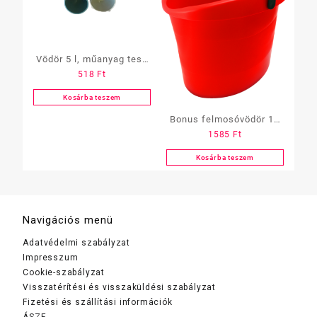
Vödör 5 l, műanyag test,
518
Ft
műanyag füllel
Kosárba teszem
Bonus felmosóvödör 18
1585
Ft
L+csavarókosár Fekete-
Sárga
Kosárba teszem
Navigációs menü
Adatvédelmi szabályzat
Impresszum
Cookie-szabályzat
Visszatérítési és visszaküldési szabályzat
Fizetési és szállítási információk
ÁSZF