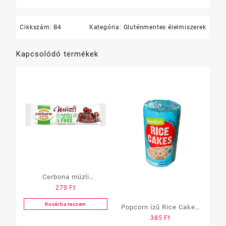
Cikkszám:
B4
Kategória:
Gluténmentes élelmiszerek
Kapcsolódó termékek
Cerbona müzli
270
Ft
gluténmentes 35g
Csokis-meggyes
Kosárba teszem
Popcorn ízű Rice Cakes
385
Ft
puffasztott rizs