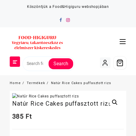
Skip
Köszöntjük a Food&Higiguru webshopjában
to
content
Search
Home
Termékek
Natúr Rice Cakes puffasztott rizs
Natúr Rice Cakes puffasztott rizs
385
Ft