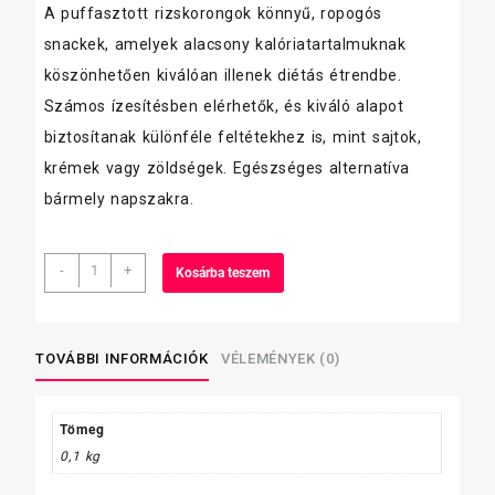
A puffasztott rizskorongok könnyű, ropogós
snackek, amelyek alacsony kalóriatartalmuknak
köszönhetően kiválóan illenek diétás étrendbe.
Számos ízesítésben elérhetők, és kiváló alapot
biztosítanak különféle feltétekhez is, mint sajtok,
krémek vagy zöldségek. Egészséges alternatíva
bármely napszakra.
Natúr
-
+
Kosárba teszem
Rice
Cakes
puffasztott
rizs
TOVÁBBI INFORMÁCIÓK
VÉLEMÉNYEK (0)
mennyiség
Tömeg
0,1 kg