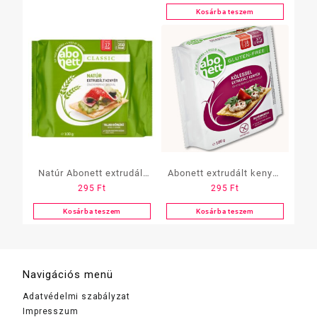
Kosárba teszem
Natúr Abonett extrudált
Abonett extrudált kenyér
295
Ft
295
Ft
kenyér
kölessel
Kosárba teszem
Kosárba teszem
Navigációs menü
Adatvédelmi szabályzat
Impresszum