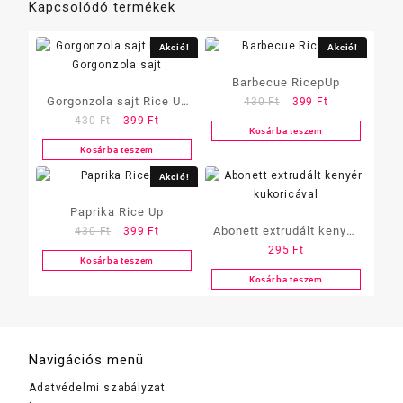
Kapcsolódó termékek
Akció!
Akció!
Barbecue RicepUp
Gorgonzola sajt Rice Up
Original
Current
430
Ft
399
Ft
Original
Current
price
price
430
Ft
399
Ft
Gorgonzola sajt
Kosárba teszem
price
price
was:
is:
Kosárba teszem
was:
is:
430 Ft.
399 Ft.
430 Ft.
399 Ft.
Akció!
Paprika Rice Up
Original
Current
Abonett extrudált kenyér
430
Ft
399
Ft
price
price
295
Ft
kukoricával
Kosárba teszem
was:
is:
Kosárba teszem
430 Ft.
399 Ft.
Navigációs menü
Adatvédelmi szabályzat