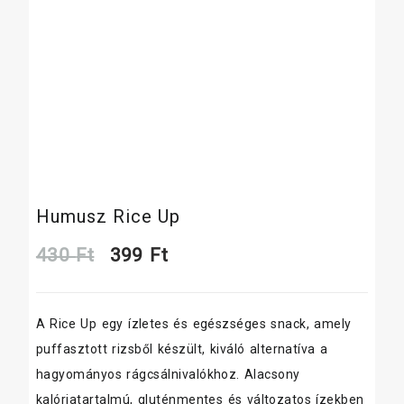
Humusz Rice Up
Original
Current
430
Ft
399
Ft
price
price
A Rice Up egy ízletes és egészséges snack, amely
was:
is:
puffasztott rizsből készült, kiváló alternatíva a
430 Ft.
399 Ft.
hagyományos rágcsálnivalókhoz. Alacsony
kalóriatartalmú, gluténmentes és változatos ízekben