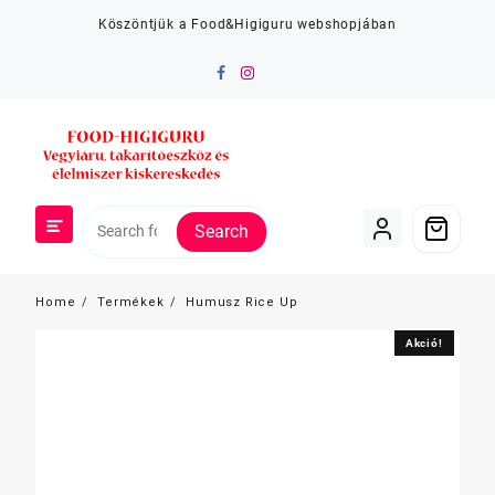
Skip
Köszöntjük a Food&Higiguru webshopjában
to
content
Search
Home
Termékek
Humusz Rice Up
Akció!
Akció!