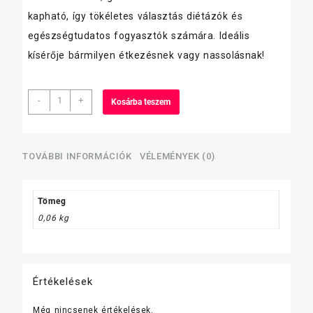
kapható, így tökéletes választás diétázók és
egészségtudatos fogyasztók számára. Ideális
kísérője bármilyen étkezésnek vagy nassolásnak!
Humusz
-
+
Kosárba teszem
Rice
Up
mennyiség
TOVÁBBI INFORMÁCIÓK
VÉLEMÉNYEK (0)
Tömeg
0,06 kg
Értékelések
Még nincsenek értékelések.