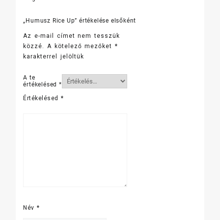
„Humusz Rice Up” értékelése elsőként
Az e-mail címet nem tesszük
közzé.
A kötelező mezőket
*
karakterrel jelöltük
A te
értékelésed
*
Értékelésed
*
Név
*