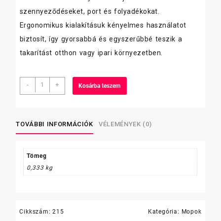
szennyeződéseket, port és folyadékokat.
Ergonomikus kialakításuk kényelmes használatot
biztosít, így gyorsabbá és egyszerűbbé teszik a
takarítást otthon vagy ipari környezetben.
Bonus
-
+
Kosárba teszem
felmosófej,
Supra
Mop
mennyiség
TOVÁBBI INFORMÁCIÓK
VÉLEMÉNYEK (0)
Tömeg
0,333 kg
Cikkszám:
215
Kategória:
Mopok