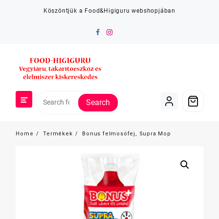
Skip
Köszöntjük a Food&Higiguru webshopjában
to
content
Search
Home
Termékek
Bonus felmosófej, Supra Mop