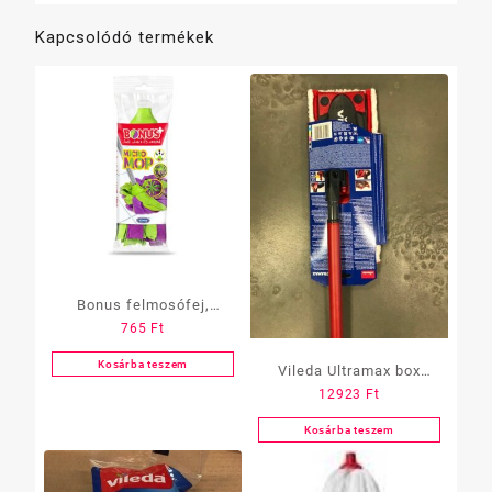
Kapcsolódó termékek
Bonus felmosófej,
765
Ft
MicroMop
Kosárba teszem
Vileda Ultramax box
12923
Ft
lapos felmosó szett
/vödrös/
Kosárba teszem