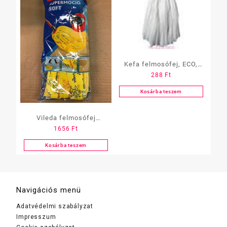
Kefa felmosófej, ECO,
288
Ft
viszkóz, 120 gramm
Kosárba teszem
Vileda felmosófej
1656
Ft
Supermocio Soft sárga
Pattintós
Kosárba teszem
Navigációs menü
Adatvédelmi szabályzat
Impresszum