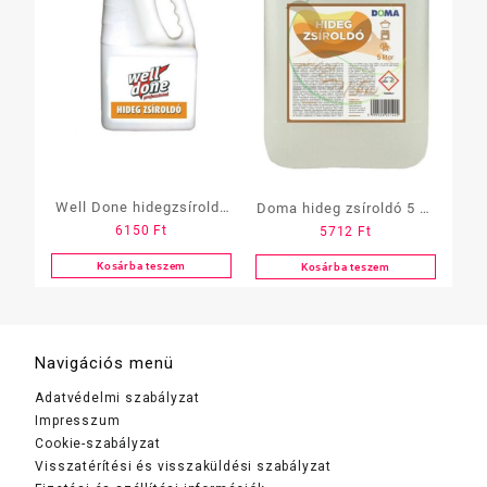
Well Done hidegzsíroldó
Doma hideg zsíroldó 5 L-
6150
Ft
5712
Ft
5 L-es
es
Kosárba teszem
Kosárba teszem
Navigációs menü
Adatvédelmi szabályzat
Impresszum
Cookie-szabályzat
Visszatérítési és visszaküldési szabályzat