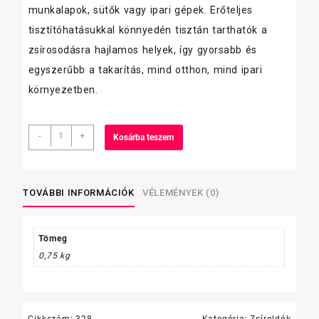
munkalapok, sütők vagy ipari gépek. Erőteljes
tisztítóhatásukkal könnyedén tisztán tarthatók a
zsírosodásra hajlamos helyek, így gyorsabb és
egyszerűbb a takarítás, mind otthon, mind ipari
környezetben.
Cillit
-
+
Kosárba teszem
Bang
univ.
zsíroldó
spray,Zöld
TOVÁBBI INFORMÁCIÓK
VÉLEMÉNYEK (0)
750
ml
mennyiség
Tömeg
0,75 kg
Cikkszám:
328
Kategória:
Zsíroldók