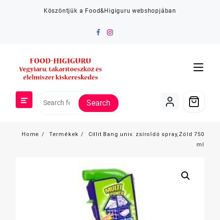
Skip
Köszöntjük a Food&Higiguru webshopjában
to
content
Search
Home
Termékek
Cillit Bang univ. zsíroldó spray,Zöld 750
ml