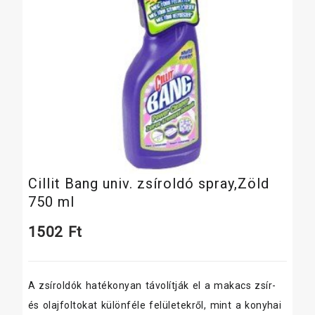
Cillit Bang univ. zsíroldó spray,Zöld
750 ml
1502
Ft
A zsíroldók hatékonyan távolítják el a makacs zsír-
és olajfoltokat különféle felületekről, mint a konyhai