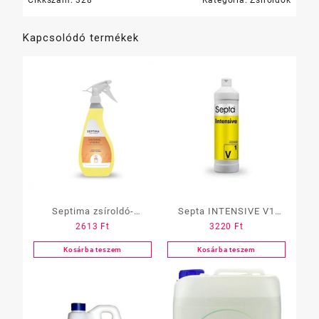
Kapcsolódó termékek
Septima zsíroldó-
Septa INTENSIVE V1
2613
Ft
3220
Ft
általános tisztító 0,75 L ,
padlótisztító, erős zsír és
szórófejes, Universal
olaj oldó 1 L
Kosárba teszem
Kosárba teszem
Strong