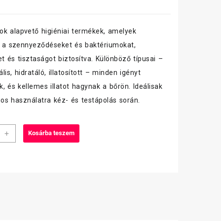
k alapvető higiéniai termékek, amelyek
ák a szennyeződéseket és baktériumokat,
et és tisztaságot biztosítva. Különböző típusai –
ális, hidratáló, illatosított – minden igényt
k, és kellemes illatot hagynak a bőrön. Ideálisak
s használatra kéz- és testápolás során.
+
Kosárba teszem
kony
an
ás
nés
iség