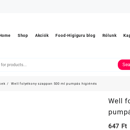
Home
Shop
Akciók
Food-Higiguru blog
Rólunk
Ka
Sea
kek
Well folyékony szappan 500 ml pumpás higiénés
Well f
pumpá
647
Ft