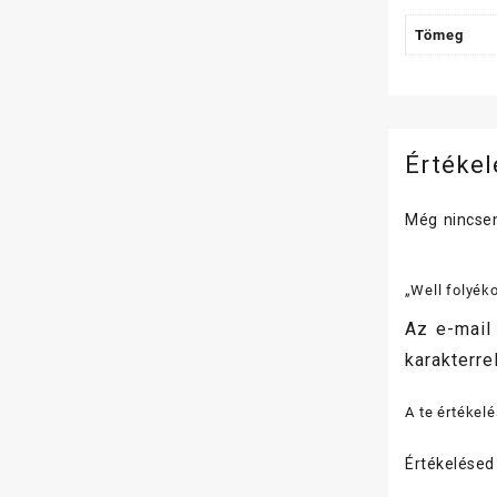
Tömeg
Értéke
Még nincsen
„Well folyék
Az e-mail
karakterrel
A te értékel
Értékelése