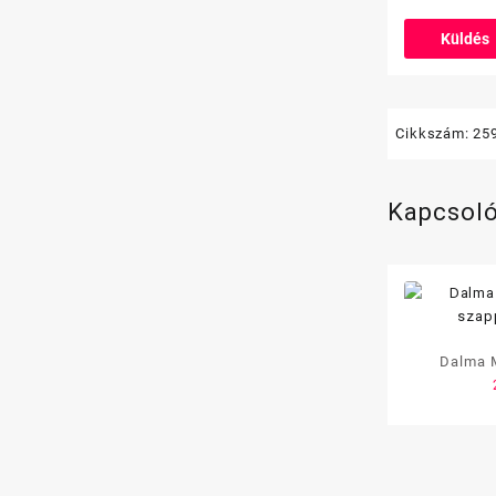
Cikkszám:
25
Kapcsol
Dalma M
szap