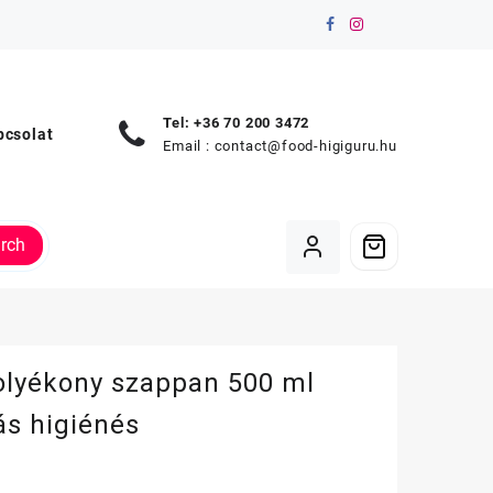
Tel: +36 70 200 3472
pcsolat
Email :
contact@food-higiguru.hu
rch
olyékony szappan 500 ml
s higiénés