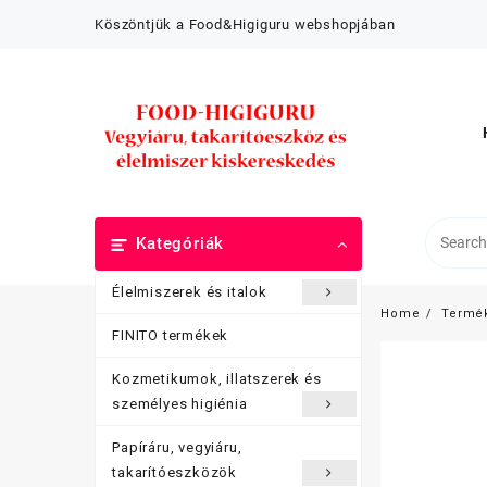
Skip
Köszöntjük a Food&Higiguru webshopjában
to
content
Kategóriák
Élelmiszerek és italok
Home
Termé
FINITO termékek
Kozmetikumok, illatszerek és
személyes higiénia
Papíráru, vegyiáru,
takarítóeszközök