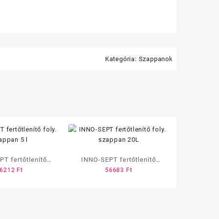
Kategória:
Szappanok
T fertőtlenítő
INNO-SEPT fertőtlenítő
16212
Ft
56683
Ft
foly. szappan 5 l
foly. szappan 20L