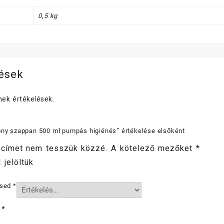
0,5 kg
lések
ek értékelések.
ony szappan 500 ml pumpás higiénés” értékelése elsőként
 címet nem tesszük közzé.
A kötelező mezőket
*
 jelöltük
ésed
*
d
*