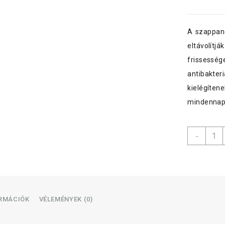
A szappano
eltávolítj
frissesség
antibakteri
kielégítene
mindennapo
Well
-
folyé
szapp
500
ml
pump
higié
ORMÁCIÓK
VÉLEMÉNYEK (0)
menny