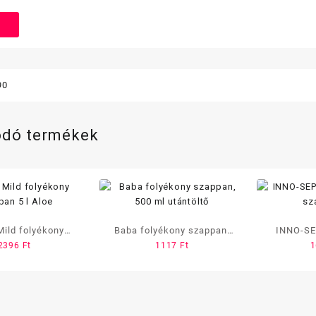
90
ódó termékek
ild folyékony
Baba folyékony szappan,
INNO-SEP
2396
Ft
1117
Ft
pan 5 l Aloe
500 ml utántöltő