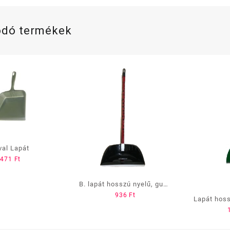
ódó termékek
val Lapát
471
Ft
B. lapát hosszú nyelű, gumi
936
Ft
éllel (bocis)
Lapát hoss
Fis