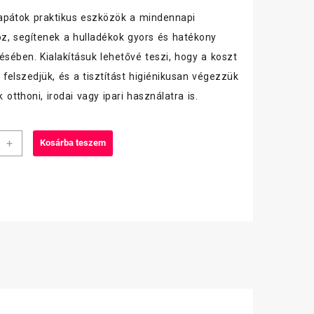
apátok praktikus eszközök a mindennapi
oz, segítenek a hulladékok gyors és hatékony
ésében. Kialakításuk lehetővé teszi, hogy a koszt
felszedjük, és a tisztítást higiénikusan végezzük
ak otthoni, irodai vagy ipari használatra is.
ex
+
Kosárba teszem
únyelű
vel
iség