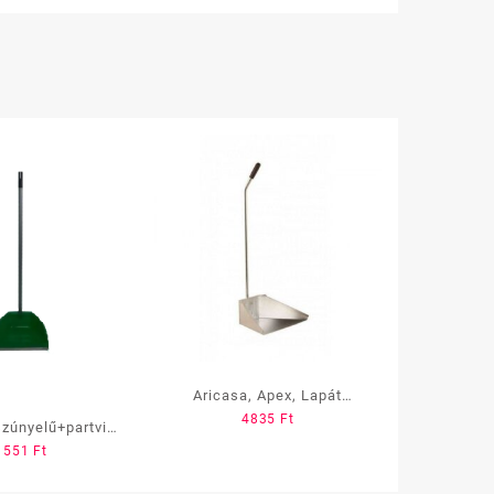
Aricasa, Apex, Lapát
4835
Ft
galvanizált fém, nyéllel
zúnyelű+partvis,
1551
Ft
sa (SA567)