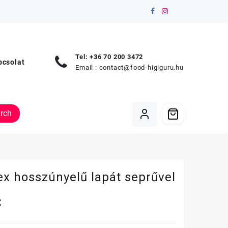
Tel: +36 70 200 3472
pcsolat
Email :
contact@food-higiguru.hu
rch
x hosszúnyelű lapát seprűvel
t