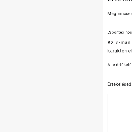
Még nincsen
„Spontex hos
Az e-mail
karakterrel
A te értékel
Értékelése