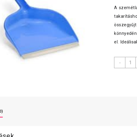
A szemétl
takarításh
összegyűjt
könnyedén 
el. Ideális
Spont
-
hossz
lapát
seprű
menny
0)
lések