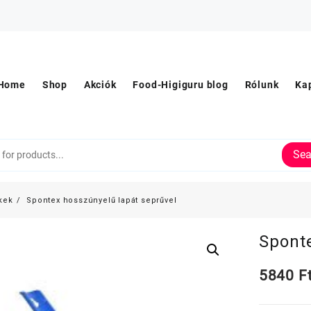
Home
Shop
Akciók
Food-Higiguru blog
Rólunk
Ka
Sea
kek
Spontex hosszúnyelű lapát seprűvel
Sponte
5840
F