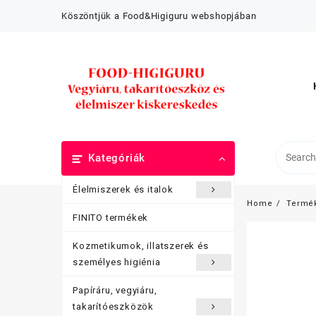
Skip
Köszöntjük a Food&Higiguru webshopjában
to
content
Kategóriák
Élelmiszerek és italok
Home
Termé
FINITO termékek
Kozmetikumok, illatszerek és
személyes higiénia
Papíráru, vegyiáru,
takarítóeszközök