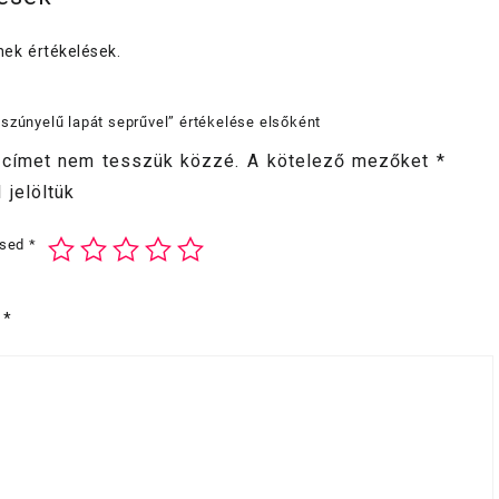
ek értékelések.
szúnyelű lapát seprűvel” értékelése elsőként
 címet nem tesszük közzé.
A kötelező mezőket
*
 jelöltük
ésed
*
d
*