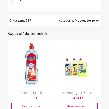
Cikkszám:
517
Kategória:
Mosogatószerek
Kapcsolódó termékek
Somat öblítő
Jar mosogató 5 L-es
1983
Ft
6433
Ft
mosogatógéphez 500 ml
többféle
Kosárba teszem
Kosárba teszem