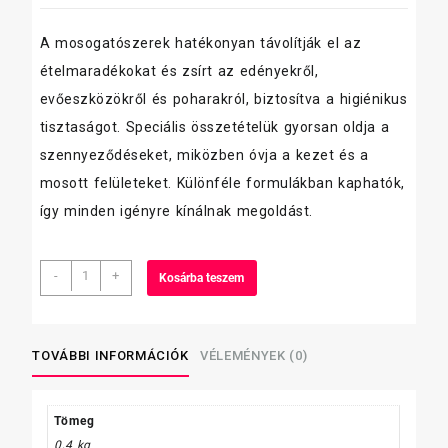
A mosogatószerek hatékonyan távolítják el az
ételmaradékokat és zsírt az edényekről,
evőeszközökről és poharakról, biztosítva a higiénikus
tisztaságot. Speciális összetételük gyorsan oldja a
szennyeződéseket, miközben óvja a kezet és a
mosott felületeket. Különféle formulákban kaphatók,
így minden igényre kínálnak megoldást.
Finish
-
+
Kosárba teszem
öblítő
mosogatógéphez
400ml
Regular
TOVÁBBI INFORMÁCIÓK
VÉLEMÉNYEK (0)
mennyiség
Tömeg
0,4 kg