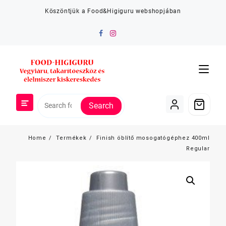
Skip
Köszöntjük a Food&Higiguru webshopjában
to
content
Search
Home
Termékek
Finish öblítő mosogatógéphez 400ml
Regular