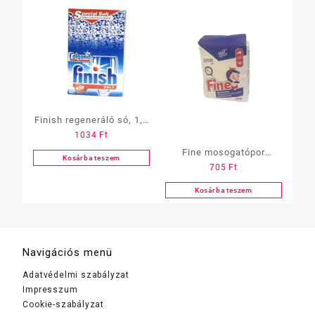
Finish regeneráló só, 1,5
1034
Ft
kg
Fine mosogatópor
Kosárba teszem
705
Ft
zacskós 500g
Kosárba teszem
Navigációs menü
Adatvédelmi szabályzat
Impresszum
Cookie-szabályzat