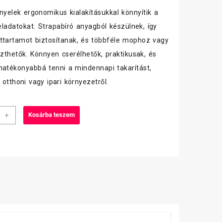
 nyelek ergonomikus kialakításukkal könnyítik a
feladatokat. Strapabíró anyagból készülnek, így
ttartamot biztosítanak, és többféle mophoz vagy
eszthetők. Könnyen cserélhetők, praktikusak, és
hatékonyabbá tenni a mindennapi takarítást,
 otthoni vagy ipari környezetről.
s
+
Kosárba teszem
iség