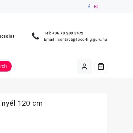
Tel: +36 70 200 3472
pcsolat
Email :
contact@food-higiguru.hu
rch
 nyél 120 cm