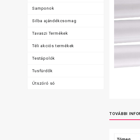
Samponok
Silba ajándékcsomag
Tavaszi Termékek
Téli akciós termékek
Testápolók
Tusfürdők
Útszóró só
TOVÁBBI INF
Tömeg