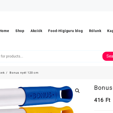
Home
Shop
Akciók
Food-Higiguru blog
Rólunk
Ka
Sea
kek
Bonus nyél 120 cm
Bonus
416
Ft