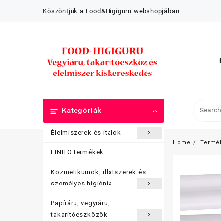
Skip
Köszöntjük a Food&Higiguru webshopjában
to
content
Kategóriák
Élelmiszerek és italok
Home
Termé
FINITO termékek
Kozmetikumok, illatszerek és
személyes higiénia
Papíráru, vegyiáru,
takarítóeszközök