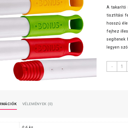
A takarító
tisztítási 
hosszú éle
fejhez ill
segítenek 
legyen szó
Bonu
-
nyél
120
cm
menny
ORMÁCIÓK
VÉLEMÉNYEK (0)
0,6 kg