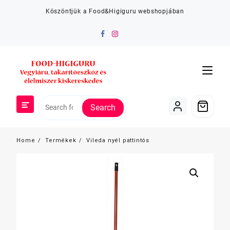
Skip
Köszöntjük a Food&Higiguru webshopjában
to
content
Search
Home
Termékek
Vileda nyél pattintós