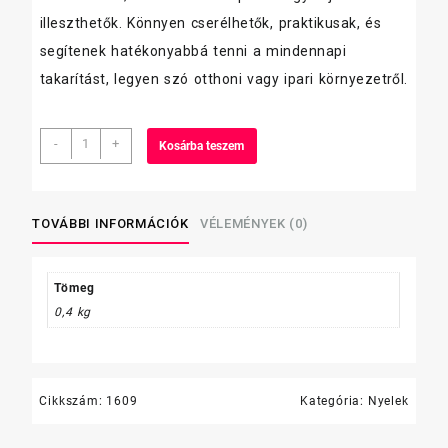
illeszthetők. Könnyen cserélhetők, praktikusak, és
segítenek hatékonyabbá tenni a mindennapi
takarítást, legyen szó otthoni vagy ipari környezetről.
Vileda
-
+
Kosárba teszem
nyél
pattintós
mennyiség
TOVÁBBI INFORMÁCIÓK
VÉLEMÉNYEK (0)
Tömeg
0,4 kg
Cikkszám:
1609
Kategória:
Nyelek