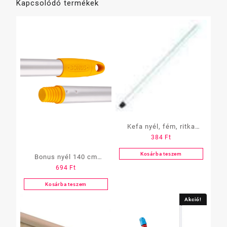
Kapcsolódó termékek
Kefa nyél, fém, ritka
384
Ft
menet, 120cm
Kosárba teszem
Bonus nyél 140 cm
694
Ft
(Heavy-duty)
Kosárba teszem
Akció!