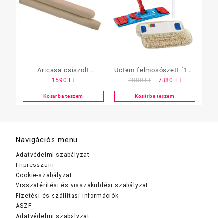
Aricasa csiszolt
Uctem felmosószett (140
Original
Current
1590
Ft
7880
Ft
7880
Ft
fanyél,menet nélkül 1,5m
cm alu nyél + mop 40cm
price
price
+ 40 cm-s moptartó)
Kosárba teszem
Kosárba teszem
was:
is:
7880 Ft.
7880 Ft.
Navigációs menü
Adatvédelmi szabályzat
Impresszum
Cookie-szabályzat
Visszatérítési és visszaküldési szabályzat
Fizetési és szállítási információk
ÁSZF
Adatvédelmi szabályzat