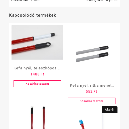
Kapcsolódó termékek
Kefa nyél, teleszkópos, 3
1488
Ft
m-es
Kosárba teszem
Kefa nyél, ritka menet,
552
Ft
vastag,130 cm, PROFI
Kosárba teszem
Akció!