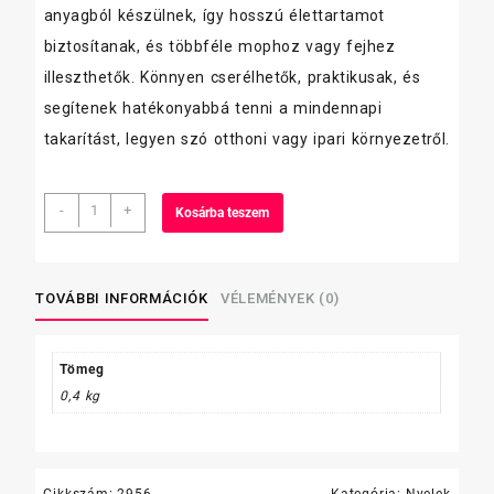
anyagból készülnek, így hosszú élettartamot
biztosítanak, és többféle mophoz vagy fejhez
illeszthetők. Könnyen cserélhetők, praktikusak, és
segítenek hatékonyabbá tenni a mindennapi
takarítást, legyen szó otthoni vagy ipari környezetről.
Rival
-
+
Kosárba teszem
Nyél
műa
bevonattal
sűrűmenetes
TOVÁBBI INFORMÁCIÓK
VÉLEMÉNYEK (0)
130cm
mennyiség
Tömeg
0,4 kg
Cikkszám:
2956
Kategória:
Nyelek