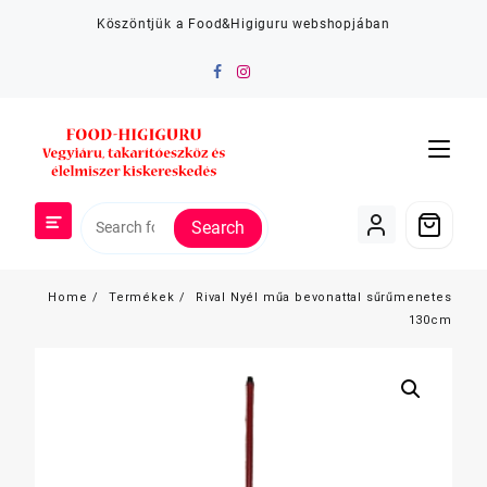
Skip
Köszöntjük a Food&Higiguru webshopjában
to
content
Search
Home
Termékek
Rival Nyél műa bevonattal sűrűmenetes
130cm