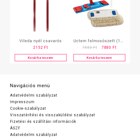
Vileda nyél csavarós
Uctem felmosószett (140
Original
Current
2152
Ft
7880
Ft
7880
Ft
cm alu nyél + mop 40cm
price
price
+ 40 cm-s moptartó)
Kosárba teszem
Kosárba teszem
was:
is:
7880 Ft.
7880 Ft.
Navigációs menü
Adatvédelmi szabályzat
Impresszum
Cookie-szabályzat
Visszatérítési és visszaküldési szabályzat
Fizetési és szállítási információk
ÁSZF
Adatvédelmi szabályzat