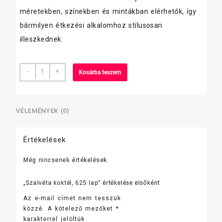
méretekben, színekben és mintákban elérhetők, így
bármilyen étkezési alkalomhoz stílusosan
illeszkednek.
Szalvéta
-
+
Kosárba teszem
koktél,
625
lap
mennyiség
VÉLEMÉNYEK (0)
Értékelések
Még nincsenek értékelések.
„Szalvéta koktél, 625 lap” értékelése elsőként
Az e-mail címet nem tesszük
közzé.
A kötelező mezőket
*
karakterrel jelöltük