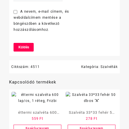
A nevem, e-mail címem, és
weboldalcímem mentése a
böngészőben a következő
hozzászólásomhoz.
Cikkszám:
4511
Kategória:
Szalvéták
Kapcsolódó termékek
éttermi szalvéta 600
Szalvéta 33*33 fehér 50
559
Ft
278
Ft
lap/cs, 1 réteg, Frizbi
db-os „A”
Kosárba teszem
Kosárba teszem