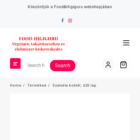
Skip
Köszöntjük a Food&Higiguru webshopjában
to
content
Search
Home
Termékek
Szalvéta koktél, 625 lap