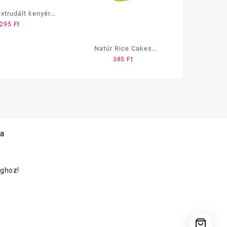
xtrudált kenyér
295
Ft
Rozsos
Natúr Rice Cakes
385
Ft
puffasztott rizs
 a
oghoz!