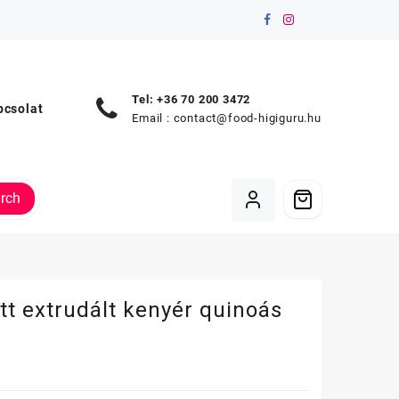
Tel: +36 70 200 3472
pcsolat
Email :
contact@food-higiguru.hu
rch
t extrudált kenyér quinoás