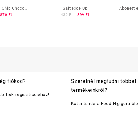
n Chip Choco
Sajt Rice Up
Abonett e
Original
Current
870
Ft
430
Ft
399
Ft
rmentes és
price
price
entes cookies
was:
is:
430 Ft.
399 Ft.
ég fiókod?
Szeretnél megtudni többet
termékeinkről?
ide fiók regisztracióhoz!
Kattints ide a Food-Higiguru bl