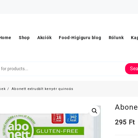
Home
Shop
Akciók
Food-Higiguru blog
Rólunk
Ka
Sea
kek
Abonett extrudált kenyér quinoás
Abonet
295
Ft