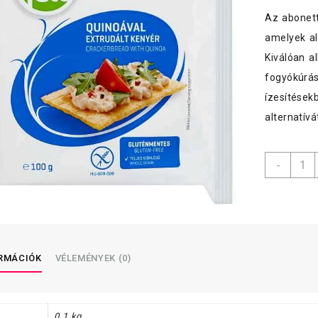
Az abonett
amelyek al
Kiválóan a
fogyókúrás
ízesítések
alternatív
Abone
-
extrud
kenyé
quino
menny
ORMÁCIÓK
VÉLEMÉNYEK (0)
0,1 kg