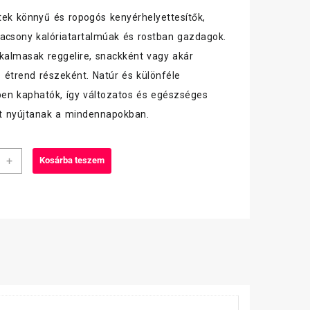
ek könnyű és ropogós kenyérhelyettesítők,
acsony kalóriatartalmúak és rostban gazdagok.
lkalmasak reggelire, snackként vagy akár
 étrend részeként. Natúr és különféle
ben kaphatók, így változatos és egészséges
át nyújtanak a mindennapokban.
tt
+
Kosárba teszem
ált
r
ás
iség