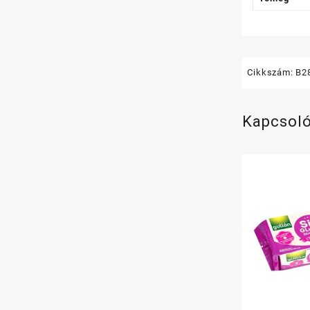
Cikkszám:
B2
Kapcsol