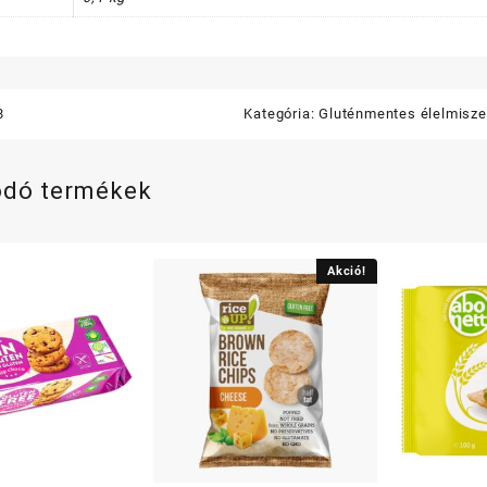
8
Kategória:
Gluténmentes élelmisze
ódó termékek
Akció!