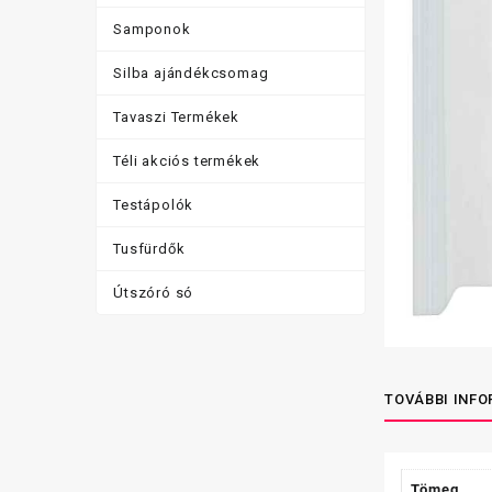
Samponok
Silba ajándékcsomag
Tavaszi Termékek
Téli akciós termékek
Testápolók
Tusfürdők
Útszóró só
TOVÁBBI INF
Tömeg