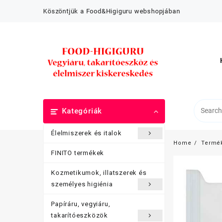
Skip
Köszöntjük a Food&Higiguru webshopjában
to
content
Kategóriák
Élelmiszerek és italok
Home
Termé
FINITO termékek
Kozmetikumok, illatszerek és
személyes higiénia
Papíráru, vegyiáru,
takarítóeszközök