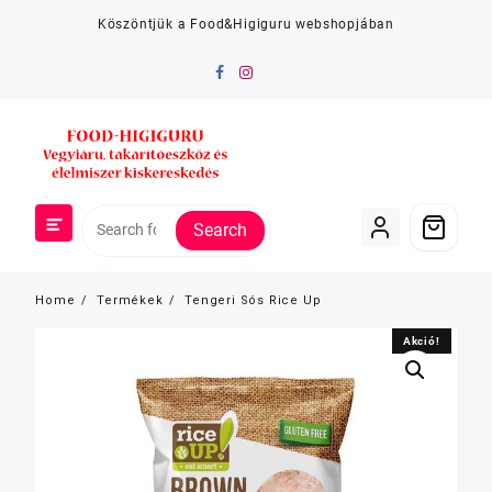
Skip
Köszöntjük a Food&Higiguru webshopjában
to
content
Search
Home
Termékek
Tengeri Sós Rice Up
Akció!
Akció!