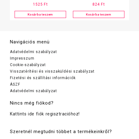
1525
Ft
824
Ft
750 ml
ml
Kosárba teszem
Kosárba teszem
Navigációs menü
Adatvédelmi szabályzat
Impresszum
Cookie-szabályzat
Visszatérítési és visszaküldési szabályzat
Fizetési és szállítási információk
ÁSZF
Adatvédelmi szabályzat
Nincs még fiókod?
Kattints ide fiók regisztracióhoz!
Szeretnél megtudni többet a termékeinkről?