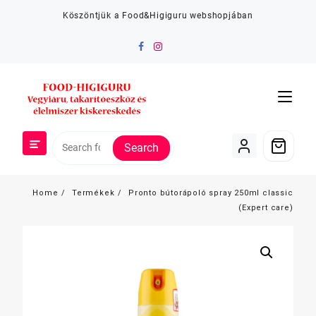
Skip
Köszöntjük a Food&Higiguru webshopjában
to
content
Search
Home
Termékek
Pronto bútorápoló spray 250ml classic
(Expert care)