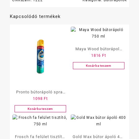
Kapcsolódó termékek
Maya Wood bútorápoló
1816
Ft
750 ml
Kosárba teszem
Pronto bútorápoló spray
1098
Ft
250ml „Multi Surface”
kék
Kosárba teszem
Frosch fa felület tisztító,
Gold Wax bútor ápoló 400