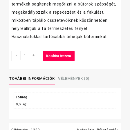
termékek segítenek megőrizni a bútorok szépségét,
megakadályozzák a repedezést és a fakulást,
miközben tápláló összetevőiknek köszönhetően
helyreállítják a fa természetes fényét.
Használatukkal tartósabbá tehetjük bútorainkat.
Pronto
-
+
Kosárba teszem
bútorápoló
spray
250ml
classic
TOVÁBBI INFORMÁCIÓK
VÉLEMÉNYEK (0)
(Expert
care)
mennyiség
Tömeg
0,3 kg
Cikkszám:
1222
Kategória:
Bútorápolók