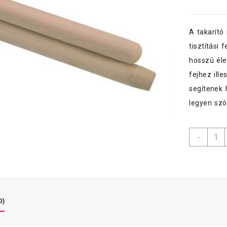
A takarító
tisztítási 
hosszú éle
fejhez ill
segítenek 
legyen szó
Arica
-
csiszo
fanyé
nélkül
1,5m
menny
0)