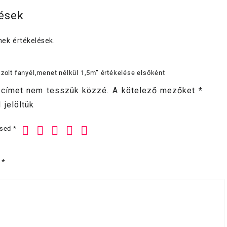
lések
ek értékelések.
szolt fanyél,menet nélkül 1,5m” értékelése elsőként
 címet nem tesszük közzé.
A kötelező mezőket
*
 jelöltük
ésed
*
d
*