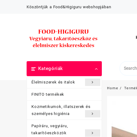
Skip
Köszöntjük a Food&Higiguru webshopjában
to
content
Kategóriák
Élelmiszerek és italok
Home
Termé
FINITO termékek
Kozmetikumok, illatszerek és
személyes higiénia
Papíráru, vegyiáru,
takarítóeszközök