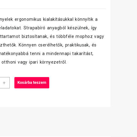
 nyelek ergonomikus kialakításukkal könnyítik a
feladatokat. Strapabíró anyagból készülnek, így
ttartamot biztosítanak, és többféle mophoz vagy
eszthetők. Könnyen cserélhetők, praktikusak, és
hatékonyabbá tenni a mindennapi takarítást,
 otthoni vagy ipari környezetről.
sa
+
Kosárba teszem
lt
l,menet
iség