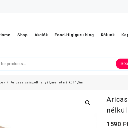
Home
Shop
Akciók
Food-Higiguru blog
Rólunk
Ka
Sea
kek
Aricasa csiszolt fanyél,menet nélkül 1,5m
Aricas
nélkül
1590
F