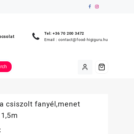
Tel: +36 70 200 3472
pcsolat
Email :
contact@food-higiguru.hu
rch
a csiszolt fanyél,menet
 1,5m
t