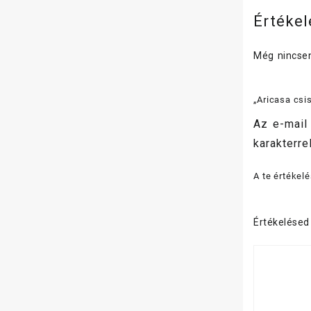
Értéke
Még nincsen
„Aricasa csi
Az e-mail
karakterrel
A te értékel
Értékelése