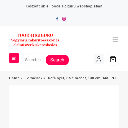
Skip
Köszöntjük a Food&Higiguru webshopjában
to
content
Search
Home
Termékek
Kefa nyél, ritka menet, 130 cm, ARGENTE