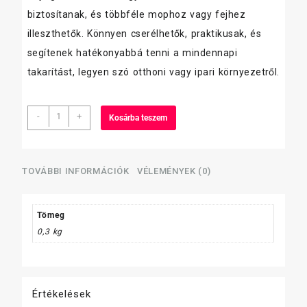
biztosítanak, és többféle mophoz vagy fejhez
illeszthetők. Könnyen cserélhetők, praktikusak, és
segítenek hatékonyabbá tenni a mindennapi
takarítást, legyen szó otthoni vagy ipari környezetről.
Kefa
-
+
Kosárba teszem
nyél,
ritka
menet,
130
TOVÁBBI INFORMÁCIÓK
VÉLEMÉNYEK (0)
cm,
ARGENTE
mennyiség
Tömeg
0,3 kg
Értékelések