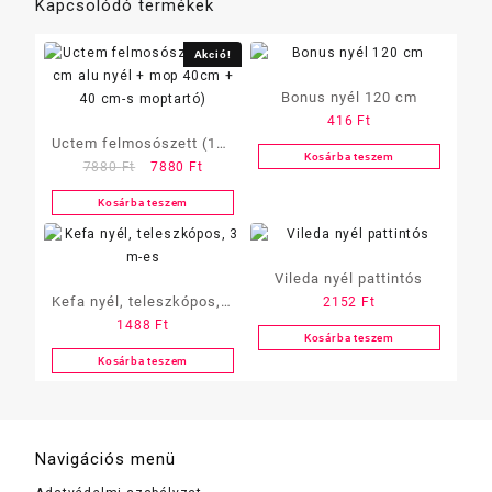
Kapcsolódó termékek
Akció!
Bonus nyél 120 cm
416
Ft
Uctem felmosószett (140
Kosárba teszem
Original
Current
7880
Ft
7880
Ft
cm alu nyél + mop 40cm
price
price
+ 40 cm-s moptartó)
Kosárba teszem
was:
is:
7880 Ft.
7880 Ft.
Vileda nyél pattintós
Kefa nyél, teleszkópos, 3
2152
Ft
1488
Ft
m-es
Kosárba teszem
Kosárba teszem
Navigációs menü