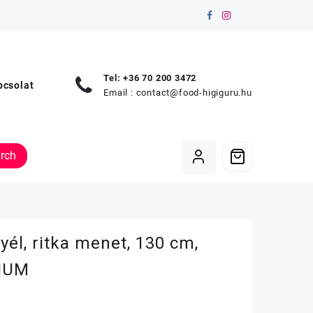
Tel: +36 70 200 3472
pcsolat
Email :
contact@food-higiguru.hu
rch
yél, ritka menet, 130 cm,
IUM