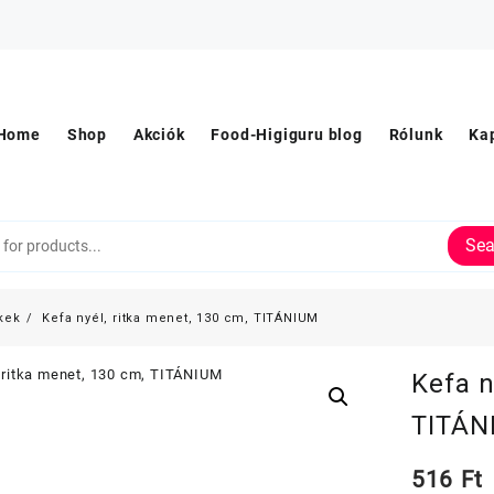
Home
Shop
Akciók
Food-Higiguru blog
Rólunk
Ka
Sea
kek
Kefa nyél, ritka menet, 130 cm, TITÁNIUM
Kefa n
TITÁN
516
Ft