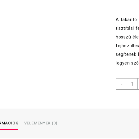
A takarító
tisztítási 
hosszú éle
fejhez ill
segítenek 
legyen szó
Kefa
-
nyél,
ritka
menet
130
cm,
TITÁ
ORMÁCIÓK
VÉLEMÉNYEK (0)
menny