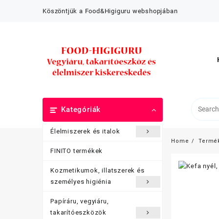
Skip
Köszöntjük a Food&Higiguru webshopjában
to
content
Kategóriák
Élelmiszerek és italok
Home
Termé
FINITO termékek
Kozmetikumok, illatszerek és
személyes higiénia
Papíráru, vegyiáru,
takarítóeszközök