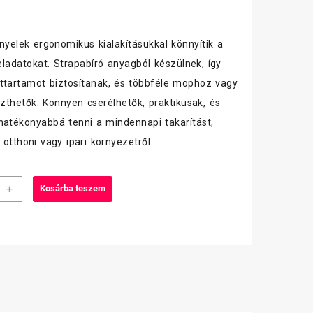
 nyelek ergonomikus kialakításukkal könnyítik a
feladatokat. Strapabíró anyagból készülnek, így
ttartamot biztosítanak, és többféle mophoz vagy
eszthetők. Könnyen cserélhetők, praktikusak, és
hatékonyabbá tenni a mindennapi takarítást,
 otthoni vagy ipari környezetről.
+
Kosárba teszem
,
NIUM
iség