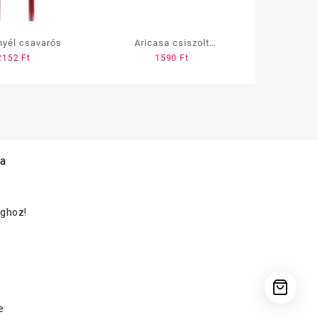
nyél csavarós
Aricasa csiszolt
2152
Ft
1590
Ft
fanyél,menet nélkül 1,5m
 a
oghoz!
e