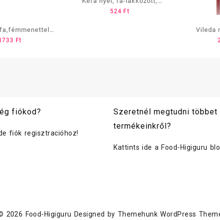
Kefa nyél, fa-lakkozott,
524
Ft
menetes
 fa,fémmenettel /
Vileda 
1733
Ft
űmenetes/
ég fiókod?
Szeretnél megtudni többet
termékeinkről?
ide fiók regisztracióhoz!
Kattints ide a Food-Higiguru bl
© 2026
Food-Higiguru
Designed by
Themehunk WordPress Them