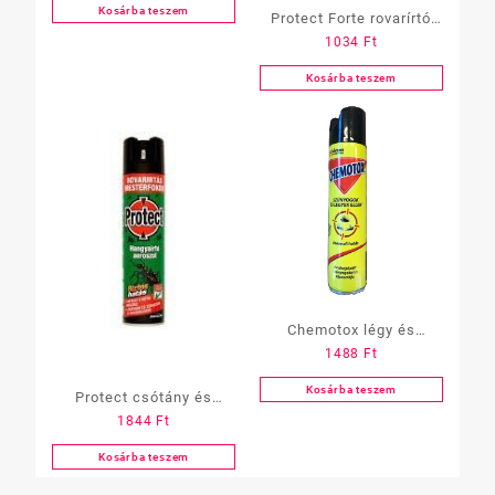
Kosárba teszem
Protect Forte rovarírtó
1034
Ft
por 100 g
Kosárba teszem
Chemotox légy és
1488
Ft
szúnyogirtó, 400 ml
Kosárba teszem
Protect csótány és
1844
Ft
hangyaírtó aerosol 400
ml
Kosárba teszem