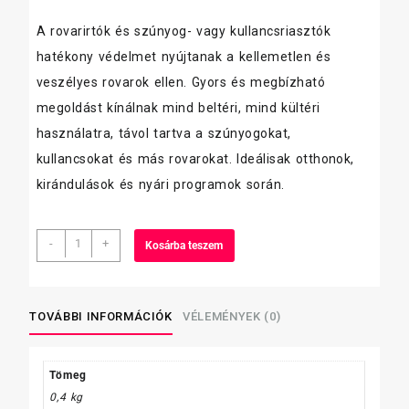
A rovarirtók és szúnyog- vagy kullancsriasztók
hatékony védelmet nyújtanak a kellemetlen és
veszélyes rovarok ellen. Gyors és megbízható
megoldást kínálnak mind beltéri, mind kültéri
használatra, távol tartva a szúnyogokat,
kullancsokat és más rovarokat. Ideálisak otthonok,
kirándulások és nyári programok során.
Protect
-
+
Kosárba teszem
Poloskairtó,
aeroszol
400
ml
TOVÁBBI INFORMÁCIÓK
VÉLEMÉNYEK (0)
mennyiség
Tömeg
0,4 kg