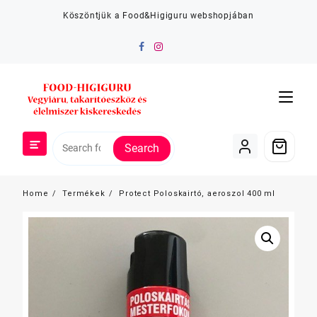
Skip
Köszöntjük a Food&Higiguru webshopjában
to
content
Search
Home
Termékek
Protect Poloskairtó, aeroszol 400 ml