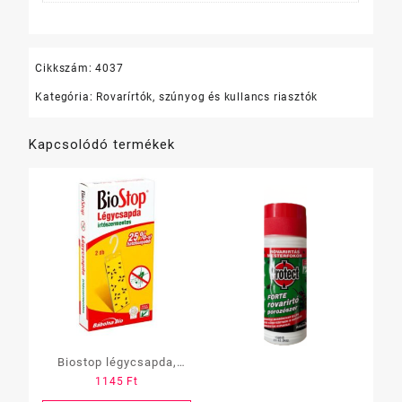
Cikkszám:
4037
Kategória:
Rovarírtók, szúnyog és kullancs riasztók
Kapcsolódó termékek
Biostop légycsapda,
1145
Ft
irtószermentes 2 db-os