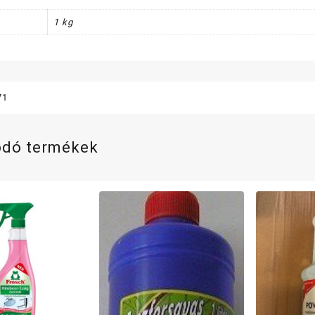
1 kg
71
ódó termékek