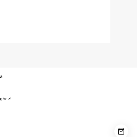
 a
oghoz!