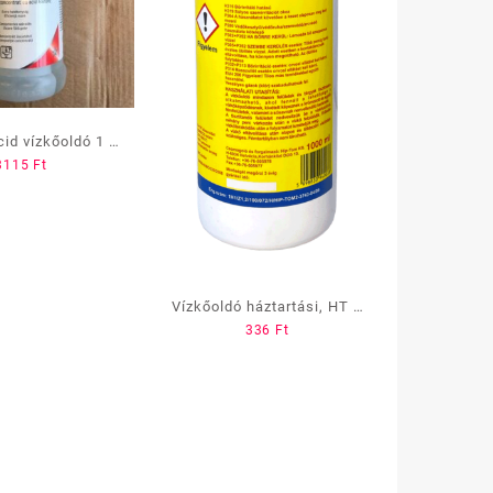
d vízkőoldó 1 l
3115
Ft
szforsavas
Vízkőoldó háztartási, HT 1
336
Ft
L