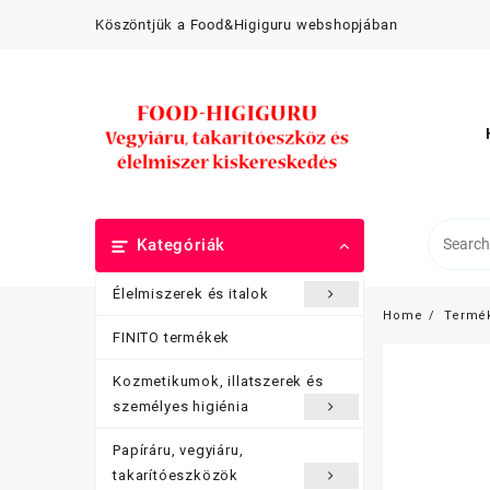
Skip
Köszöntjük a Food&Higiguru webshopjában
to
content
Kategóriák
Élelmiszerek és italok
Home
Termé
FINITO termékek
Kozmetikumok, illatszerek és
személyes higiénia
Papíráru, vegyiáru,
takarítóeszközök