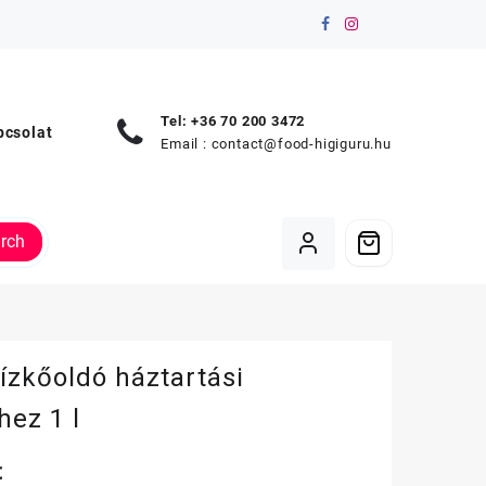
Tel: +36 70 200 3472
pcsolat
Email :
contact@food-higiguru.hu
rch
ízkőoldó háztartási
ez 1 l
t