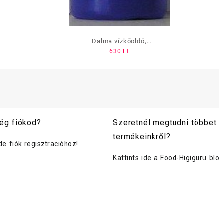
Dalma vízkőoldó,
630
Ft
foszforsavas 1L
ég fiókod?
Szeretnél megtudni többet
termékeinkről?
ide fiók regisztracióhoz!
Kattints ide a Food-Higiguru bl