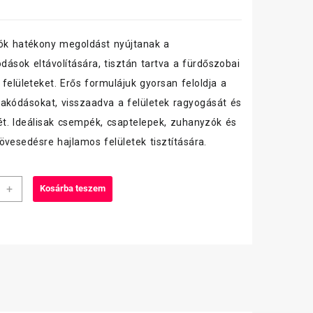
ók hatékony megoldást nyújtanak a
ódások eltávolítására, tisztán tartva a fürdőszobai
 felületeket. Erős formulájuk gyorsan feloldja a
akódásokat, visszaadva a felületek ragyogását és
ét. Ideálisak csempék, csaptelepek, zuhanyzók és
övesedésre hajlamos felületek tisztítására.
+
Kosárba teszem
oldó
tási
hez
iség