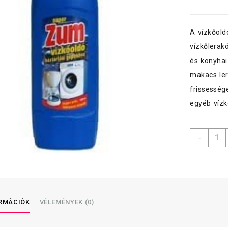
A vízkőold
vízkőlerak
és konyhai
makacs ler
frissesség
egyéb vízk
ZUM
-
vízkő
háztar
gépek
1
l
menny
ORMÁCIÓK
VÉLEMÉNYEK (0)