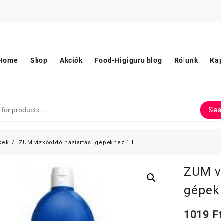
Home
Shop
Akciók
Food-Higiguru blog
Rólunk
Ka
Sea
kek
ZUM vízkőoldó háztartási gépekhez 1 l
ZUM v
gépekh
1019
F