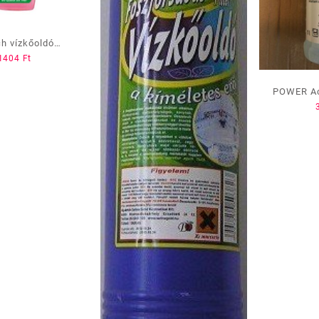
h vízkőoldó
1404
Ft
ttel szórófejes
500ml
POWER Aci
/fo