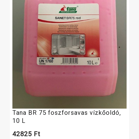
Tana BR 75 foszforsavas vízkőoldó,
10 L
42825
Ft