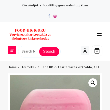
Skip
Köszöntjük a Food&Higiguru webshopjában
to
content
Search
Home
Termékek
Tana BR 75 foszforsavas vízkőoldó, 10 L