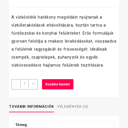
A vízkőoldók hatékony megoldást nyújtanak a
vízkőlerakódások eltávolítására, tisztán tartva a
fürdőszobai és konyhai felületeket. Erős formulájuk
gyorsan feloldja a makacs lerakódásokat, visszaadva
a felületek ragyogását és frissességét. Ideálisak
csempék, csaptelepek, zuhanyzók és egyéb
vízkövesedésre hajlamos felületek tisztítására.
Tana
-
+
Kosárba teszem
BR
75
foszforsavas
vízkőoldó,
TOVÁBBI INFORMÁCIÓK
VÉLEMÉNYEK (0)
10
L
mennyiség
Tömeg