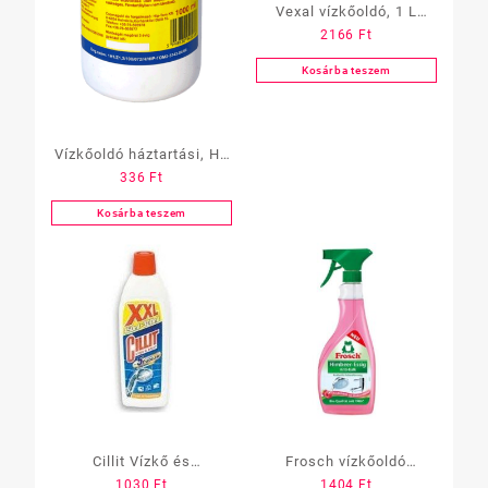
Vexal vízkőoldó, 1 L
2166
Ft
nagyhatásu
Kosárba teszem
Vízkőoldó háztartási, HT
336
Ft
1 L
Kosárba teszem
Cillit Vízkő és
Frosch vízkőoldó
1030
Ft
1404
Ft