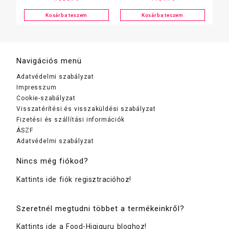
rozsdaoldó, 700 ml
málnaecettel szórófejes
500ml
Kosárba teszem
Kosárba teszem
Navigációs menü
Adatvédelmi szabályzat
Impresszum
Cookie-szabályzat
Visszatérítési és visszaküldési szabályzat
Fizetési és szállítási információk
ÁSZF
Adatvédelmi szabályzat
Nincs még fiókod?
Kattints ide fiók regisztracióhoz!
Szeretnél megtudni többet a termékeinkről?
Kattints ide a Food-Higiguru bloghoz!