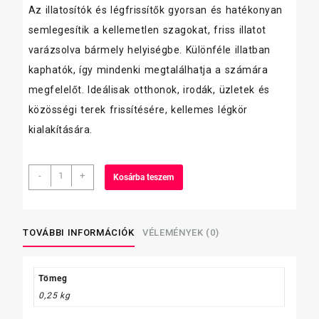
Az illatosítók és légfrissítők gyorsan és hatékonyan
semlegesítik a kellemetlen szagokat, friss illatot
varázsolva bármely helyiségbe. Különféle illatban
kaphatók, így mindenki megtalálhatja a számára
megfelelőt. Ideálisak otthonok, irodák, üzletek és
közösségi terek frissítésére, kellemes légkör
kialakítására.
Airwick
-
+
Kosárba teszem
FreshMatic
légfrissítő
készülék+
ut.
TOVÁBBI INFORMÁCIÓK
VÉLEMÉNYEK (0)
250
ml
többféle
Tömeg
mennyiség
0,25 kg