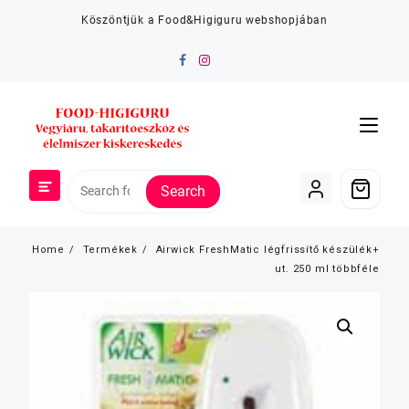
Skip
Köszöntjük a Food&Higiguru webshopjában
to
content
Search
Home
Termékek
Airwick FreshMatic légfrissítő készülék+
ut. 250 ml többféle