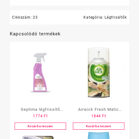
Cikkszám:
23
Kategória:
Légfrissítők
Kapcsolódó termékek
Septima légfrissítő
Airwick Fresh Matic
1774
Ft
1844
Ft
szórófejes, Fehér Liliom
utántöltő 250ml-es
illattal 0,5 L Fresh
többféle
Kosárba teszem
Kosárba teszem