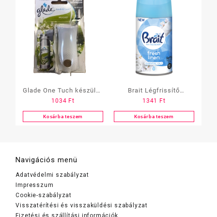
Glade One Tuch készülék
Brait Légfrissítő
1034
Ft
1341
Ft
+ utántöltő 10 ml
Utántöltő 250ml többféle
többféle
Kosárba teszem
Kosárba teszem
Navigációs menü
Adatvédelmi szabályzat
Impresszum
Cookie-szabályzat
Visszatérítési és visszaküldési szabályzat
Fizetési és szállítási információk