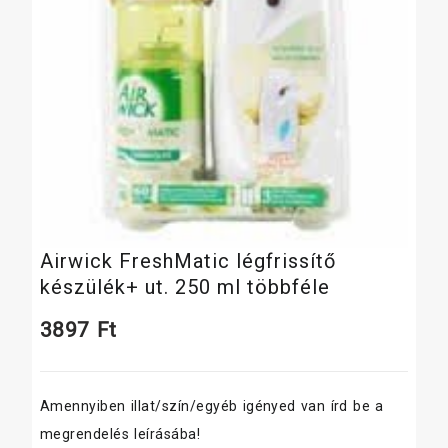
Airwick FreshMatic légfrissítő
készülék+ ut. 250 ml többféle
3897
Ft
Amennyiben illat/szín/egyéb igényed van írd be a
megrendelés leírásába!