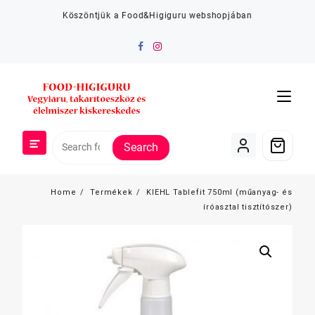
Skip
Köszöntjük a Food&Higiguru webshopjában
to
content
Search
Home
Termékek
KIEHL Tablefit 750ml (műanyag- és
íróasztal tisztítószer)