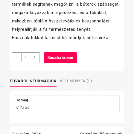
termékek segítenek megőrizni a bútorok szépségét,
megakadályozzák a repedezést és a fakulást,
miközben tápláló összetevőiknek köszönhetően
helyreállítják a fa természetes fényét.
Használatukkal tartósabbá tehetjük bútorainkat.
KIEHL
-
+
Kosárba teszem
Tablefit
750ml
(műanyag-
és
TOVÁBBI INFORMÁCIÓK
VÉLEMÉNYEK (0)
íróasztal
tisztítószer)
mennyiség
Tömeg
0,75 kg
Cikkszám:
3846
Kategória:
Bútorápolók