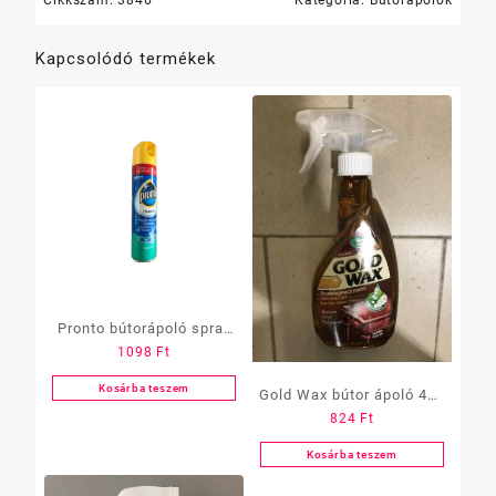
Kapcsolódó termékek
Pronto bútorápoló spray
1098
Ft
250ml „Multi Surface”
kék
Kosárba teszem
Gold Wax bútor ápoló 400
824
Ft
ml
Kosárba teszem