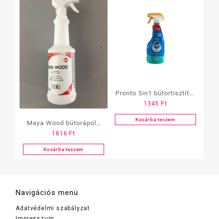
Pronto 5in1 bútortisztító,
1345
Ft
500ml, multi -surface,
szórófejes
Kosárba teszem
Maya Wood bútorápoló
1816
Ft
750 ml
Kosárba teszem
Navigációs menü
Adatvédelmi szabályzat
Impresszum