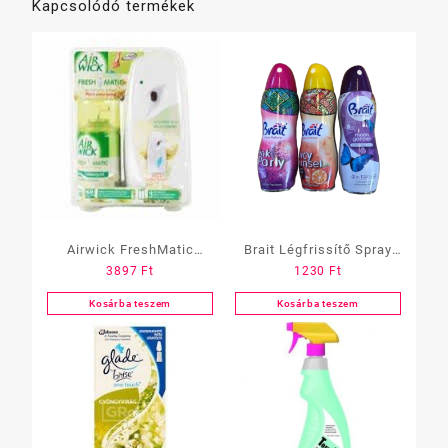
Kapcsolódó termékek
Airwick FreshMatic
Brait Légfrissítő Spray
3897
Ft
1230
Ft
légfrissítő készülék+ ut.
300ml többféle
250 ml többféle
Kosárba teszem
Kosárba teszem