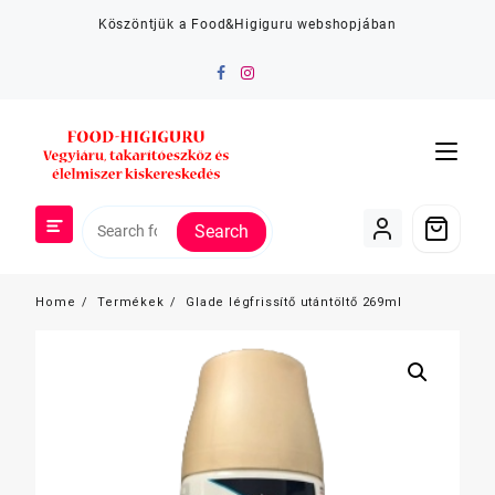
Skip
Köszöntjük a Food&Higiguru webshopjában
to
content
Search
Home
Termékek
Glade légfrissítő utántöltő 269ml