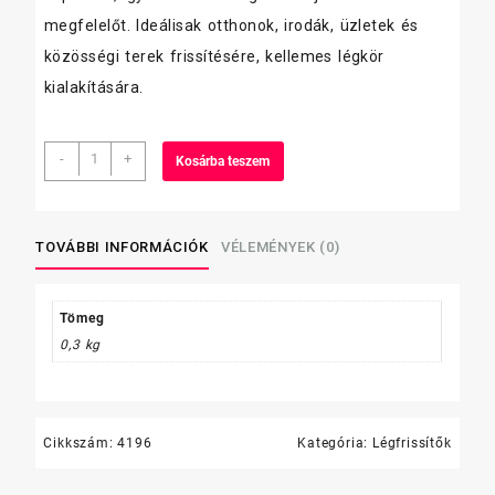
megfelelőt. Ideálisak otthonok, irodák, üzletek és
közösségi terek frissítésére, kellemes légkör
kialakítására.
Glade
-
+
Kosárba teszem
légfrissítő
utántöltő
269ml
mennyiség
TOVÁBBI INFORMÁCIÓK
VÉLEMÉNYEK (0)
Tömeg
0,3 kg
Cikkszám:
4196
Kategória:
Légfrissítők