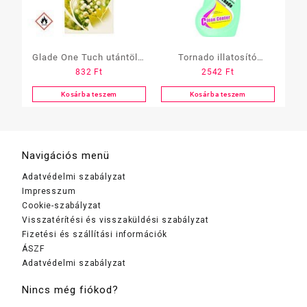
Glade One Tuch utántöltő
Tornado illatosító
832
Ft
2542
Ft
10 ml 1 db-os többféle
folyadék szf. 750 ml
Kosárba teszem
Kosárba teszem
Navigációs menü
Adatvédelmi szabályzat
Impresszum
Cookie-szabályzat
Visszatérítési és visszaküldési szabályzat
Fizetési és szállítási információk
ÁSZF
Adatvédelmi szabályzat
Nincs még fiókod?