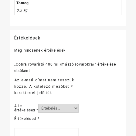
Tömeg
0,5 kg
Értékelések
Még nincsenek értékelések.
„Cobra rovarírtó 400 ml /mászó rovarokra/” értékelése
elsőként
Az e-mail címet nem tesszük
közzé.
A kötelező mezőket
*
karakterrel jelöltük
A te
értékelésed
*
Értékelésed
*