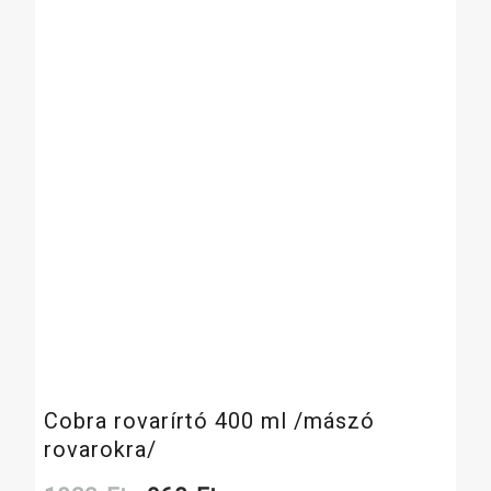
Cobra rovarírtó 400 ml /mászó
rovarokra/