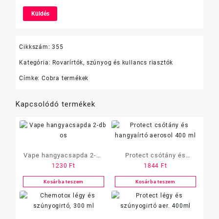
Cikkszám:
355
Kategória:
Rovarírtók, szúnyog és kullancs riasztók
Címke:
Cobra termékek
Kapcsolódó termékek
Vape hangyacsapda 2-db
Protect csótány és
1230
Ft
1844
Ft
os
hangyaírtó aerosol 400
ml
Kosárba teszem
Kosárba teszem