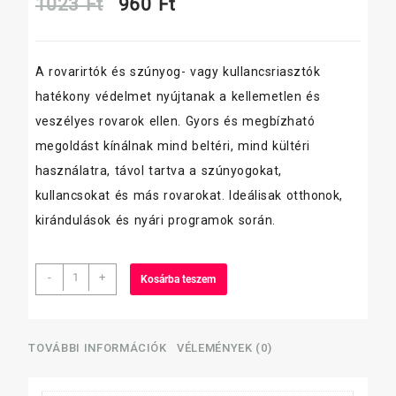
Original
Current
1023
Ft
960
Ft
price
price
A rovarirtók és szúnyog- vagy kullancsriasztók
was:
is:
hatékony védelmet nyújtanak a kellemetlen és
1023 Ft.
960 Ft.
veszélyes rovarok ellen. Gyors és megbízható
megoldást kínálnak mind beltéri, mind kültéri
használatra, távol tartva a szúnyogokat,
kullancsokat és más rovarokat. Ideálisak otthonok,
kirándulások és nyári programok során.
Cobra
-
+
Kosárba teszem
rovarírtó
400
ml
/mászó
TOVÁBBI INFORMÁCIÓK
VÉLEMÉNYEK (0)
rovarokra/
mennyiség