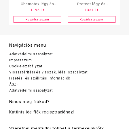
Chemotox légy és
Protect légy és
1196
Ft
1331
Ft
szúnyogirtó, 300 ml
szúnyogirtó aer. 400ml
Kosárba teszem
Kosárba teszem
Navigációs menü
Adatvédelmi szabályzat
Impresszum
Cookie-szabályzat
Visszatérítési és visszaküldési szabályzat
Fizetési és szállítási információk
ÁSZF
Adatvédelmi szabályzat
Nincs még fiókod?
Kattints ide fiók regisztracióhoz!
Szeretnél megtudni többet a termékeinkről?