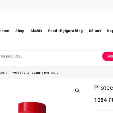
Home
Shop
Akciók
Food-Higiguru blog
Rólunk
Ka
Sea
kek
Protect Forte rovarírtó por 100 g
Protec
1034
F