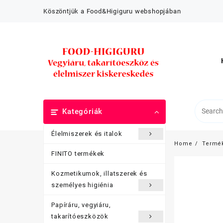
Skip
Köszöntjük a Food&Higiguru webshopjában
to
content
Kategóriák
Élelmiszerek és italok
Home
Termé
FINITO termékek
Kozmetikumok, illatszerek és
személyes higiénia
Papíráru, vegyiáru,
takarítóeszközök