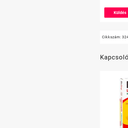
Cikkszám:
32
Kapcsol