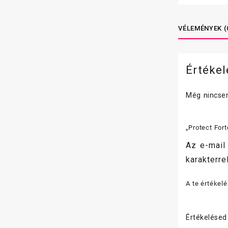
VÉLEMÉNYEK (
Értéke
Még nincsen
„Protect Fort
Az e-mail
karakterrel
A te értékel
Értékelése