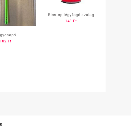
Biostop légyfogó szalag
143
Ft
gycsapó
182
Ft
 a