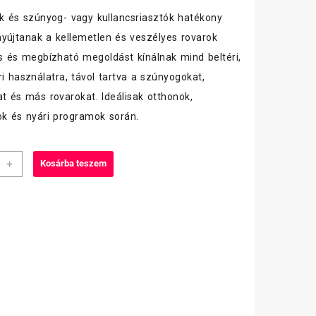
ók és szúnyog- vagy kullancsriasztók hatékony
yújtanak a kellemetlen és veszélyes rovarok
rs és megbízható megoldást kínálnak mind beltéri,
ri használatra, távol tartva a szúnyogokat,
at és más rovarokat. Ideálisak otthonok,
ok és nyári programok során.
ct
+
Kosárba teszem
rtó
iség