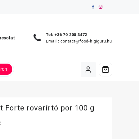
Tel: +36 70 200 3472
pcsolat
Email :
contact@food-higiguru.hu
rch
t Forte rovarírtó por 100 g
t