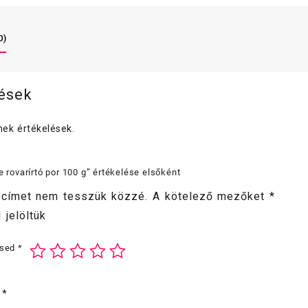
0)
lések
ek értékelések.
e rovarírtó por 100 g” értékelése elsőként
 címet nem tesszük közzé.
A kötelező mezőket
*
 jelöltük
ésed
*
d
*