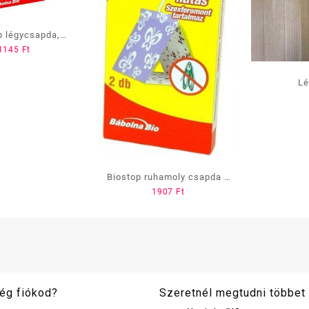
p légycsapda,
1145
Ft
mentes 2 db-os
Lé
Biostop ruhamoly csapda 2
1907
Ft
db/cs
ég fiókod?
Szeretnél megtudni többet