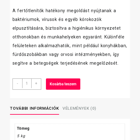
A fertőtlenítők hatékony megoldást nyújtanak a
baktériumok, vírusok és egyéb kórokozók
elpusztítására, biztosítva a higiénikus környezetet
otthonokban és munkahelyeken egyaránt. Különféle
felületeken alkalmazhatók, mint például konyhákban,
fürdőszobákban vagy orvosi intézményekben, így
segítve a betegségek terjedésének megelőzését.
Dalma
-
+
Kosárba teszem
hypokloritos
gél
5
l
TOVÁBBI INFORMÁCIÓK
VÉLEMÉNYEK (0)
mennyiség
Tömeg
5 kg