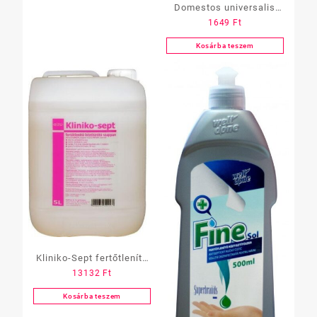
Domestos universalis
1649
Ft
fertőtlenítő hatású,
tisztító szórófejes 750 ml
Kosárba teszem
Kliniko-Sept fertőtlenítő
13132
Ft
kéztisztító szappan 5 L
Kosárba teszem