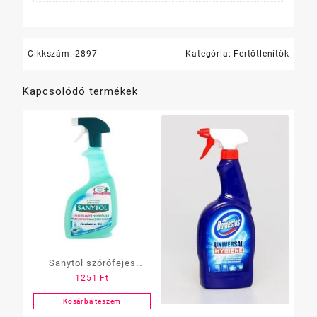
Cikkszám:
2897
Kategória:
Fertőtlenítők
Kapcsolódó termékek
Sanytol szórófejes
1251
Ft
fertőtlenítő felülettisztító
500 ml konyhai
Kosárba teszem