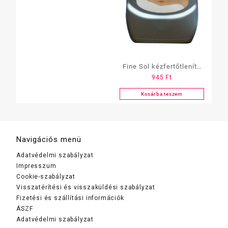
Fine Sol kézfertőtlenítő
945
Ft
500 ml
Kosárba teszem
Navigációs menü
Adatvédelmi szabályzat
Impresszum
Cookie-szabályzat
Visszatérítési és visszaküldési szabályzat
Fizetési és szállítási információk
ÁSZF
Adatvédelmi szabályzat