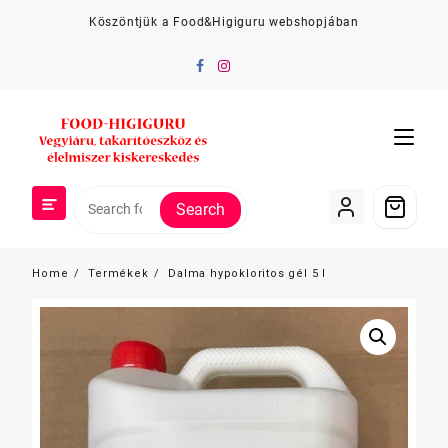
Skip
Köszöntjük a Food&Higiguru webshopjában
to
content
Search
Home
Termékek
Dalma hypokloritos gél 5 l