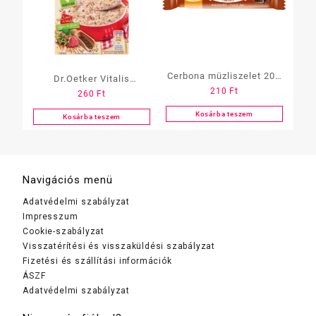
Cerbona müzliszelet 20g
Dr.Oetker Vitalis
210
Ft
Csokis
260
Ft
Zabkása 53g
Málnás+Chia
Kosárba teszem
Kosárba teszem
Navigációs menü
Adatvédelmi szabályzat
Impresszum
Cookie-szabályzat
Visszatérítési és visszaküldési szabályzat
Fizetési és szállítási információk
ÁSZF
Adatvédelmi szabályzat