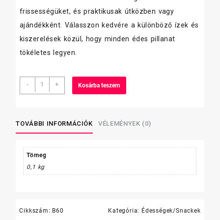
frissességüket, és praktikusak útközben vagy
ajándékként. Válasszon kedvére a különböző ízek és
kiszerelések közül, hogy minden édes pillanat
tökéletes legyen.
3bit
-
+
Kosárba teszem
46g
kekszes
szelet
mennyiség
TOVÁBBI INFORMÁCIÓK
VÉLEMÉNYEK (0)
Tömeg
0,1 kg
Cikkszám:
B60
Kategória:
Édességek/Snackek