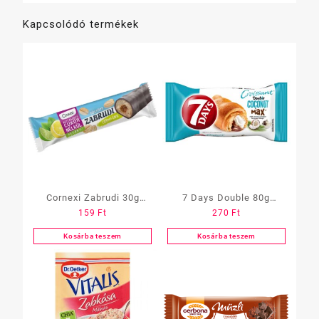
Kapcsolódó termékek
Cornexi Zabrudi 30g
7 Days Double 80g
159
Ft
270
Ft
Cukormentes Citrom-
Kakaó-Kókuszkrém
Lime
Kosárba teszem
Kosárba teszem