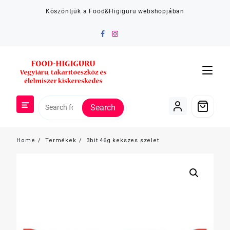
Skip
Köszöntjük a Food&Higiguru webshopjában
to
content
Search
Home
Termékek
3bit 46g kekszes szelet