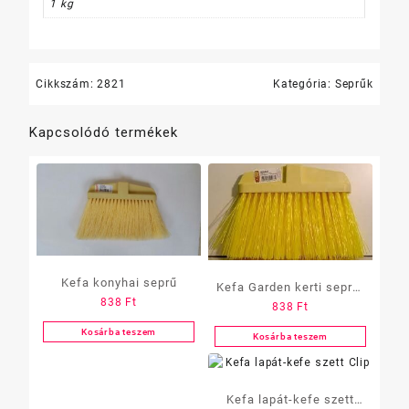
1 kg
Cikkszám:
2821
Kategória:
Seprűk
Kapcsolódó termékek
Kefa konyhai seprű
Kefa Garden kerti seprű,
838
Ft
838
Ft
müa. erős szálú,
Kosárba teszem
Kosárba teszem
Kefa lapát-kefe szett