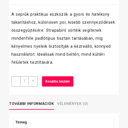
A seprűk praktikus eszközök a gyors és hatékony
takarításhoz, különösen por, kisebb szennyeződések
összegyűjtésére. Strapabíró sörtéik segítenek
mindenféle padlótípus tisztán tartásában, míg
kényelmes nyeleik biztosítják a kézreálló, könnyed
használatot. Ideálisak mind beltéri, mind kültéri
felületek tisztítására.
Kefa
-
+
Kosárba teszem
NIVA
udvari
seprű
műanyag
TOVÁBBI INFORMÁCIÓK
VÉLEMÉNYEK (0)
test,
erős
műszálak
Tömeg
mennyiség