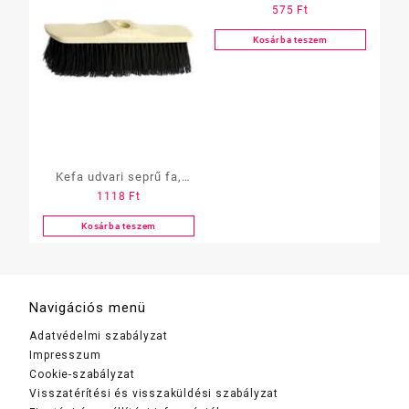
575
Ft
Clip
Kosárba teszem
Kefa udvari seprű fa,
1118
Ft
erős szállal, 40 cm
Kosárba teszem
Navigációs menü
Adatvédelmi szabályzat
Impresszum
Cookie-szabályzat
Visszatérítési és visszaküldési szabályzat