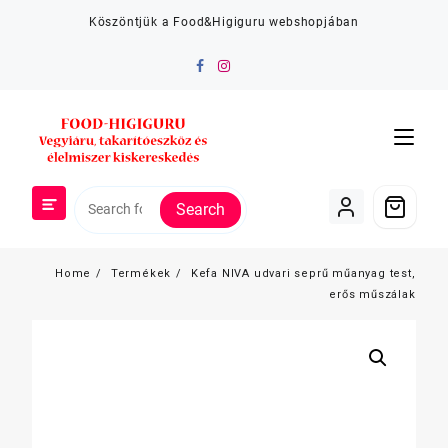
Skip
Köszöntjük a Food&Higiguru webshopjában
to
content
Search
Home
Termékek
Kefa NIVA udvari seprű műanyag test,
erős műszálak