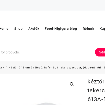
Home
Shop
Akciók
Food-Higiguru blog
Rólunk
Ka
Sea
kek
kéztörlő 18 cm 2 rétegű, hófehér, 6 tekercs/zsugor, (duda-nélküli, 
kéztör
tekerc
613A-