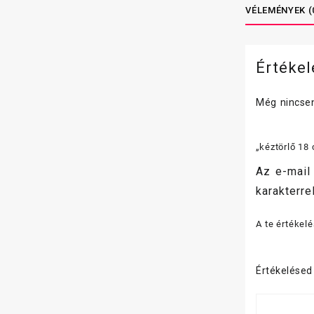
VÉLEMÉNYEK (
Értéke
Még nincsen
„kéztörlő 18
Az e-mail
karakterrel
A te értékel
Értékelése