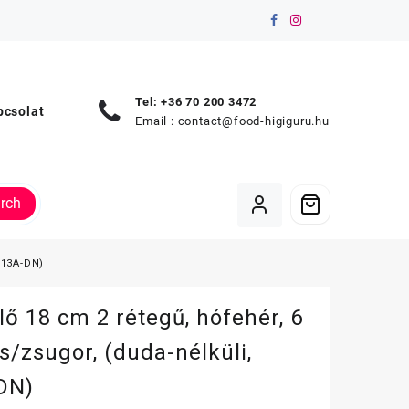
Tel: +36 70 200 3472
pcsolat
Email :
contact@food-higiguru.hu
rch
613A-DN)
lő 18 cm 2 rétegű, hófehér, 6
s/zsugor, (duda-nélküli,
DN)