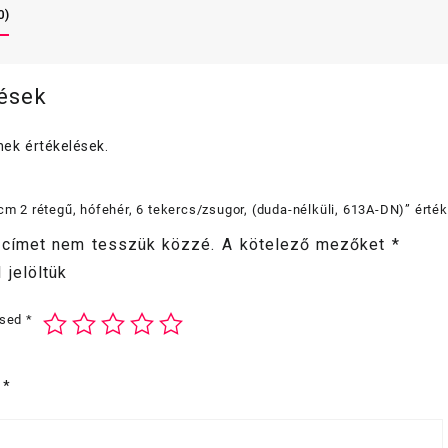
6
0)
teker
(duda
nélkül
613A-
lések
DN)
menny
ek értékelések.
 cm 2 rétegű, hófehér, 6 tekercs/zsugor, (duda-nélküli, 613A-DN)” érté
 címet nem tesszük közzé.
A kötelező mezőket
*
 jelöltük
ésed
*
d
*