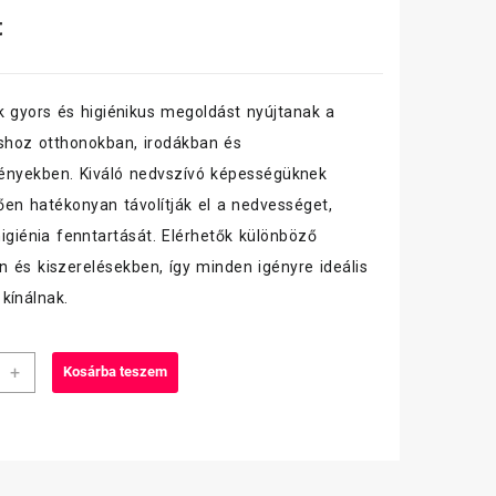
t
k gyors és higiénikus megoldást nyújtanak a
shoz otthonokban, irodákban és
ényekben. Kiváló nedvszívó képességüknek
en hatékonyan távolítják el a nedvességet,
higiénia fenntartását. Elérhetők különböző
 és kiszerelésekben, így minden igényre ideális
kínálnak.
lő
+
Kosárba teszem
,
r,