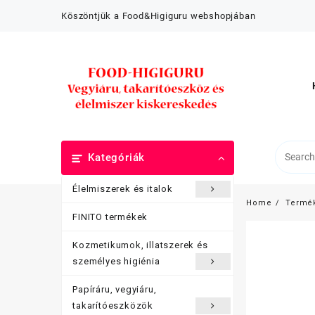
Skip
Köszöntjük a Food&Higiguru webshopjában
to
content
Kategóriák
Élelmiszerek és italok
Home
Termé
FINITO termékek
Kozmetikumok, illatszerek és
személyes higiénia
Papíráru, vegyiáru,
takarítóeszközök