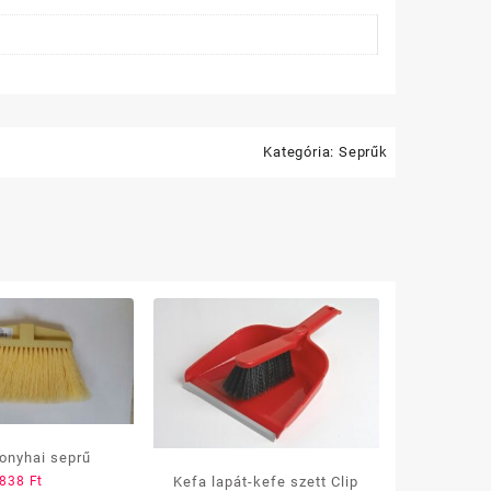
Kategória:
Seprűk
onyhai seprű
Kefa lapát-kefe szett Clip
838
Ft