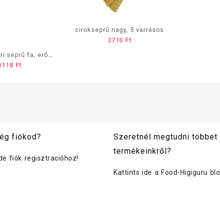
cirokseprű nagy, 5 varrásos
2710
Ft
ri seprű fa, erős
1118
Ft
llal, 40 cm
ég fiókod?
Szeretnél megtudni többet
termékeinkről?
ide fiók regisztracióhoz!
Kattints ide a Food-Higiguru bl