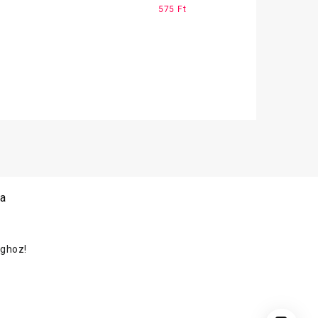
575
Ft
 a
oghoz!