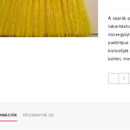
A seprűk p
takarításh
összegyűjt
padlótípus
biztosítjá
beltéri, mi
Kefa
-
Garde
kerti
seprű,
müa.
erős
szálú,
ORMÁCIÓK
VÉLEMÉNYEK (0)
menny