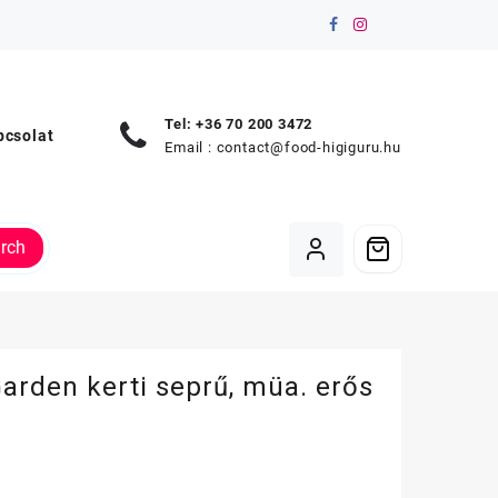
Tel: +36 70 200 3472
pcsolat
Email :
contact@food-higiguru.hu
rch
arden kerti seprű, müa. erős