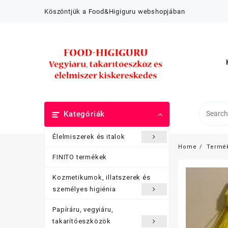
Skip
Köszöntjük a Food&Higiguru webshopjában
to
content
Kategóriák
Élelmiszerek és italok
Home
Termé
FINITO termékek
Kozmetikumok, illatszerek és
személyes higiénia
Papíráru, vegyiáru,
takarítóeszközök