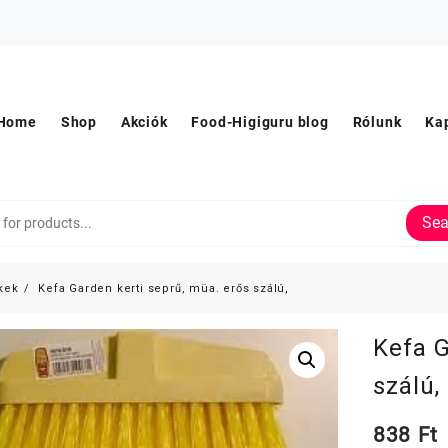
Home
Shop
Akciók
Food-Higiguru blog
Rólunk
Ka
Sea
kek
Kefa Garden kerti seprű, müa. erős szálú,
Kefa G
szálú,
838
Ft