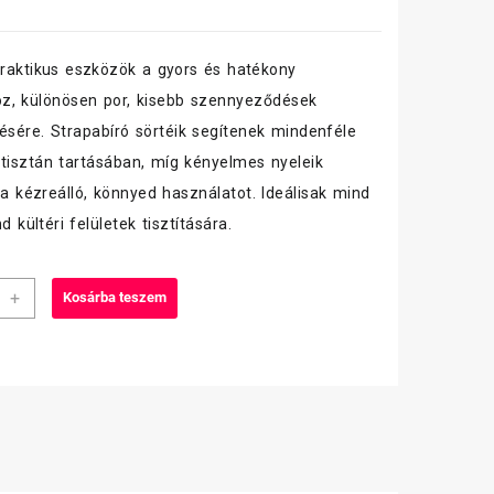
raktikus eszközök a gyors és hatékony
oz, különösen por, kisebb szennyeződések
ésére. Strapabíró sörtéik segítenek mindenféle
 tisztán tartásában, míg kényelmes nyeleik
k a kézreálló, könnyed használatot. Ideálisak mind
nd kültéri felületek tisztítására.
+
Kosárba teszem
n
iség