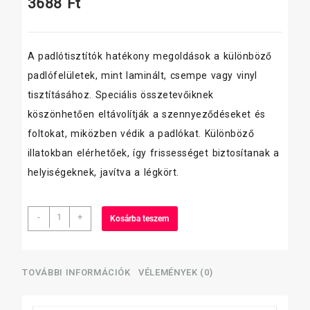
3688
Ft
A padlótisztítók hatékony megoldások a különböző
padlófelületek, mint laminált, csempe vagy vinyl
tisztításához. Speciális összetevőiknek
köszönhetően eltávolítják a szennyeződéseket és
foltokat, miközben védik a padlókat. Különböző
illatokban elérhetőek, így frissességet biztosítanak a
helyiségeknek, javítva a légkört.
Sidolux
-
+
Kosárba teszem
Univerzális
padlóápoló
5literes
Gyöngyvirág
TOVÁBBI INFORMÁCIÓK
VÉLEMÉNYEK (0)
mennyiség