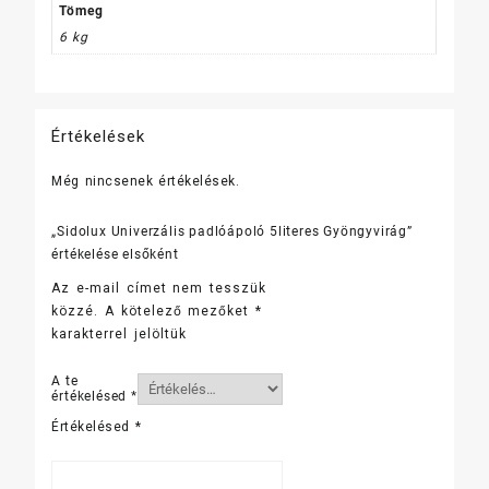
Tömeg
6 kg
Értékelések
Még nincsenek értékelések.
„Sidolux Univerzális padlóápoló 5literes Gyöngyvirág”
értékelése elsőként
Az e-mail címet nem tesszük
közzé.
A kötelező mezőket
*
karakterrel jelöltük
A te
értékelésed
*
Értékelésed
*