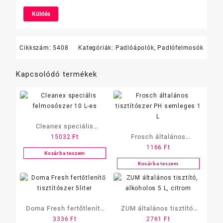
Cikkszám:
5408
Kategóriák:
Padlóápolók
,
Padlófelmosók
Kapcsolódó termékek
Cleanex speciális
Frosch általános
15032
Ft
felmosószer 10 L-es
1166
Ft
tisztítószer PH semleges
Kosárba teszem
1 L
Kosárba teszem
Doma Fresh fertőtlenítő
ZUM általános tisztító,
3336
Ft
2761
Ft
tisztítószer 5liter
alkoholos 5 L, citrom