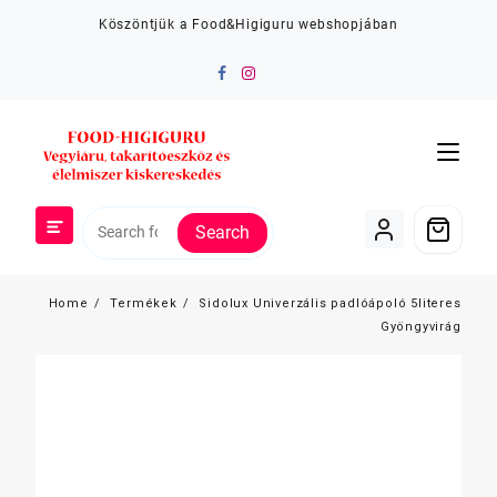
Skip
Köszöntjük a Food&Higiguru webshopjában
to
content
Search
Home
Termékek
Sidolux Univerzális padlóápoló 5literes
Gyöngyvirág