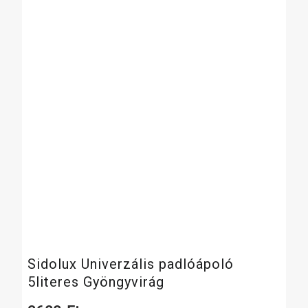
Sidolux Univerzális padlóápoló
5literes Gyöngyvirág