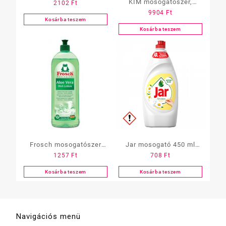
KIM mosogatószer,
2102
Ft
illatosító 4 ml
9904
Ft
fertőtlenítő, 5 L
Kosárba teszem
Kosárba teszem
Frosch mosogatószer
Jar mosogató 450 ml
1257
Ft
708
Ft
750 ml, Aloe vera
citrom
Kosárba teszem
Kosárba teszem
Navigációs menü