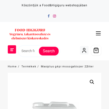
Skip
Köszöntjük a Food&Higiguru webshopjában
to
content
Search
Home
Termékek
Maxiplus gépi mosogatószer 22liter