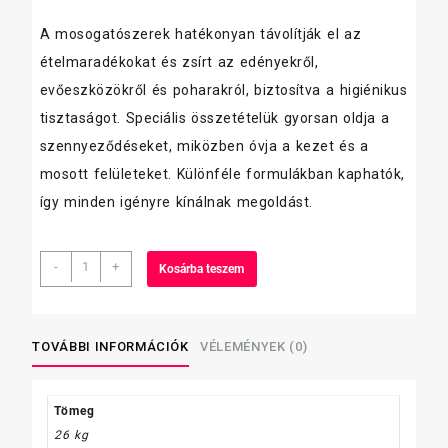
A mosogatószerek hatékonyan távolítják el az
ételmaradékokat és zsírt az edényekről,
evőeszközökről és poharakról, biztosítva a higiénikus
tisztaságot. Speciális összetételük gyorsan oldja a
szennyeződéseket, miközben óvja a kezet és a
mosott felületeket. Különféle formulákban kaphatók,
így minden igényre kínálnak megoldást.
Maxiplus
-
+
Kosárba teszem
gépi
mosogatószer
22liter
mennyiség
TOVÁBBI INFORMÁCIÓK
VÉLEMÉNYEK (0)
Tömeg
26 kg